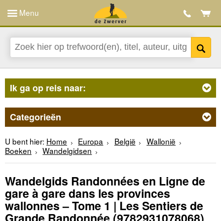
Menu
Ik ga op reis naar:
Categorieën
U bent hier:
Home
Europa
België
Wallonië
Boeken
Wandelgidsen
Wandelgids Randonnées en Ligne de
gare à gare dans les provinces
wallonnes – Tome 1 | Les Sentiers de
Grande Randonnée
(9782931078068)