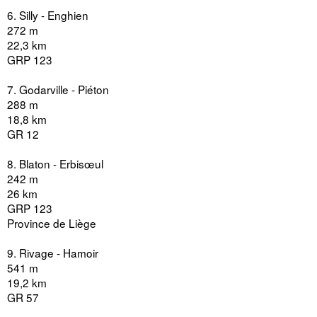
6. Silly - Enghien
272 m
22,3 km
GRP 123
7. Godarville - Piéton
288 m
18,8 km
GR 12
8. Blaton - Erbisœul
242 m
26 km
GRP 123
Province de Liège
9. Rivage - Hamoir
541 m
19,2 km
GR 57