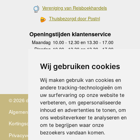
Vereniging van Reisboekhandels
Thuisbezorgd door Postnl
Openingstijden klantenservice
Maandag
10.00 - 12.30 en 13.30 - 17.00
Dinsdag
10.00 - 12.30 en 13.30 - 17.00
Woensdag
10.00 - 12.30 en 13.30 - 17.00
Donderdag
10.00 - 12.30 en 13.30 - 17.00
Wij gebruiken cookies
Vrijdag
10.00 - 12.30 en 13.30 - 17.00
Zaterdag
gesloten
Wij maken gebruik van cookies en
Zondag
gesloten
andere tracking-technologieën om
uw surfervaring op onze website te
© 2026 de Zwerver
verbeteren, om gepersonaliseerde
inhoud en advertenties te tonen, om
Algemene Voorwaarden
ons websiteverkeer te analyseren en
Kortingscode
om te begrijpen waar onze
bezoekers vandaan komen.
Privacyverklaring