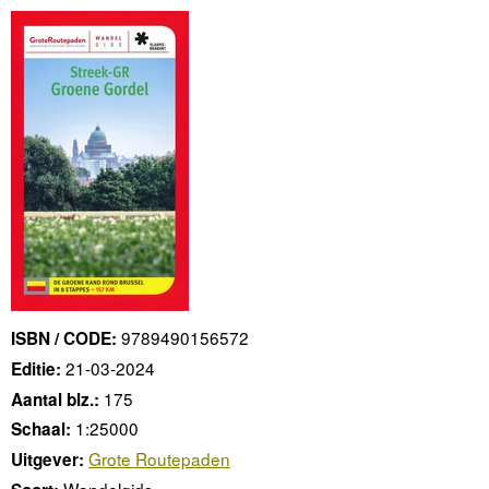
9789490156572
ISBN / CODE:
21-03-2024
Editie:
175
Aantal blz.:
1:25000
Schaal:
Grote Routepaden
Uitgever:
Wandelgids