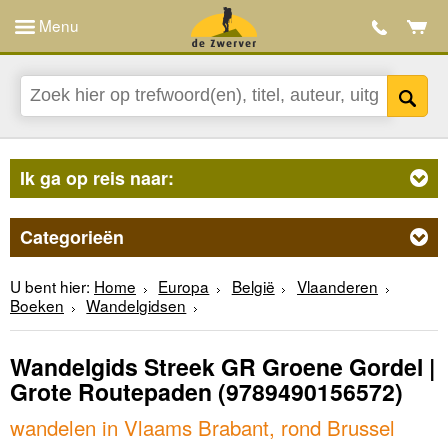
Menu
Ik ga op reis naar:
Categorieën
U bent hier:
Home
Europa
België
Vlaanderen
Boeken
Wandelgidsen
Wandelgids Streek GR Groene Gordel |
Grote Routepaden
(9789490156572)
wandelen in Vlaams Brabant, rond Brussel