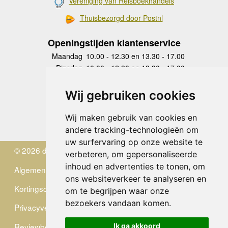
Vereniging van Reisboekhandels
Thuisbezorgd door Postnl
Openingstijden klantenservice
Maandag
10.00 - 12.30 en 13.30 - 17.00
Dinsdag
10.00 - 12.30 en 13.30 - 17.00
Woensdag
10.00 - 12.30 en 13.30 - 17.00
Donderdag
10.00 - 12.30 en 13.30 - 17.00
Wij gebruiken cookies
Vrijdag
10.00 - 12.30 en 13.30 - 17.00
Zaterdag
gesloten
Wij maken gebruik van cookies en
Zondag
gesloten
andere tracking-technologieën om
uw surfervaring op onze website te
© 2026 de Zwerver
verbeteren, om gepersonaliseerde
inhoud en advertenties te tonen, om
Algemene Voorwaarden
ons websiteverkeer te analyseren en
Kortingscode
om te begrijpen waar onze
bezoekers vandaan komen.
Privacyverklaring
Reviewbeleid
Ik ga akkoord