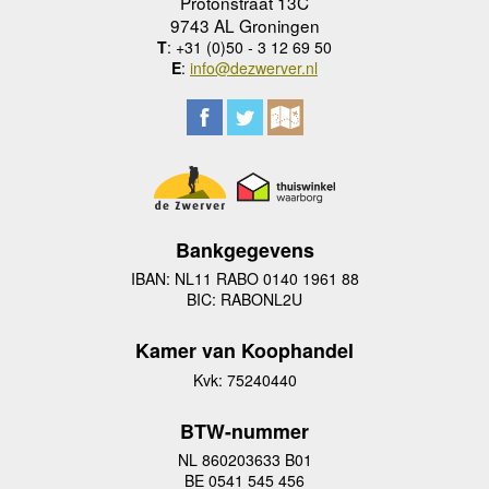
Protonstraat 13C
9743 AL Groningen
T
: +31 (0)50 - 3 12 69 50
E
:
info@dezwerver.nl
Bankgegevens
IBAN: NL11 RABO 0140 1961 88
BIC: RABONL2U
Kamer van Koophandel
Kvk: 75240440
BTW-nummer
NL 860203633 B01
BE 0541 545 456