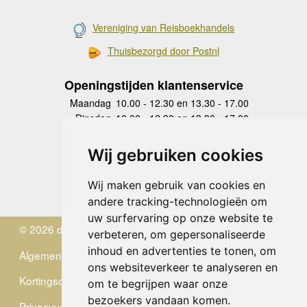
Vereniging van Reisboekhandels
Thuisbezorgd door Postnl
Openingstijden klantenservice
Maandag
10.00 - 12.30 en 13.30 - 17.00
Dinsdag
10.00 - 12.30 en 13.30 - 17.00
Woensdag
10.00 - 12.30 en 13.30 - 17.00
Donderdag
10.00 - 12.30 en 13.30 - 17.00
Wij gebruiken cookies
Vrijdag
10.00 - 12.30 en 13.30 - 17.00
Zaterdag
gesloten
Wij maken gebruik van cookies en
Zondag
gesloten
andere tracking-technologieën om
uw surfervaring op onze website te
© 2026 de Zwerver
verbeteren, om gepersonaliseerde
inhoud en advertenties te tonen, om
Algemene Voorwaarden
ons websiteverkeer te analyseren en
Kortingscode
om te begrijpen waar onze
bezoekers vandaan komen.
Privacyverklaring