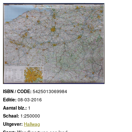
5425013069984
ISBN / CODE:
08-03-2016
Editie:
1
Aantal blz.:
1:250000
Schaal:
Hallwag
Uitgever:
Wandkaart van een land