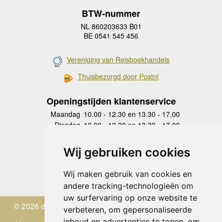
BTW-nummer
NL 860203633 B01
BE 0541 545 456
Vereniging van Reisboekhandels
Thuisbezorgd door Postnl
Openingstijden klantenservice
Maandag
10.00 - 12.30 en 13.30 - 17.00
Dinsdag
10.00 - 12.30 en 13.30 - 17.00
Woensdag
10.00 - 12.30 en 13.30 - 17.00
Donderdag
10.00 - 12.30 en 13.30 - 17.00
Wij gebruiken cookies
Vrijdag
10.00 - 12.30 en 13.30 - 17.00
Zaterdag
gesloten
Wij maken gebruik van cookies en
Zondag
gesloten
andere tracking-technologieën om
uw surfervaring op onze website te
© 2026 de Zwerver
verbeteren, om gepersonaliseerde
inhoud en advertenties te tonen, om