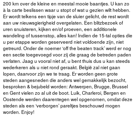
200 km over de kleine en meestal mooie baantjes. U kan zo
à la carte beslissen waar u stopt of wat u gezien wilt hebben.
Er wordt telkens een tipje van de sluier gelicht, de rest wordt
aan uw nieuwsgierigheid overgelaten. Een blitzbezoek of
uren snuisteren, kijken en/of proeven, een additionele
wandeling of tussenstop, alles kan! Indien de 15-tal opties die
u per etappe worden geserveerd niet voldoende zijn, niet
getreurd. Onder de noemer ‘off the beaten track’ werd er nog
een sectie toegevoegd voor zij die graag de betreden paden
verlaten. Jaag u vooral niet af, u bent thuis dus u kan steeds
wederkeren als u niet rond geraakt. België zal niet gaan
lopen, daarvoor zijn we te traag. Er worden geen grote
steden aangesneden die anders wel gemakkelijk bezocht,
besproken & bejubeld worden: Antwerpen, Brugge, Brussel
en Gent vielen zo al uit de boot. Luik, Charleroi, Bergen en
Oostende werden daarentegen wel opgenomen, omdat deze
steden als een ‘verborgen’ pareltjes beschouwd mogen
worden. Enjoy!