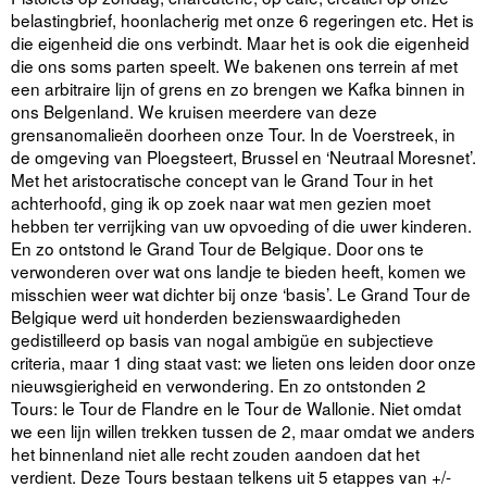
belastingbrief, hoonlacherig met onze 6 regeringen etc. Het is
die eigenheid die ons verbindt. Maar het is ook die eigenheid
die ons soms parten speelt. We bakenen ons terrein af met
een arbitraire lijn of grens en zo brengen we Kafka binnen in
ons Belgenland. We kruisen meerdere van deze
grensanomalieën doorheen onze Tour. In de Voerstreek, in
de omgeving van Ploegsteert, Brussel en ‘Neutraal Moresnet’.
Met het aristocratische concept van le Grand Tour in het
achterhoofd, ging ik op zoek naar wat men gezien moet
hebben ter verrijking van uw opvoeding of die uwer kinderen.
En zo ontstond le Grand Tour de Belgique. Door ons te
verwonderen over wat ons landje te bieden heeft, komen we
misschien weer wat dichter bij onze ‘basis’. Le Grand Tour de
Belgique werd uit honderden bezienswaardigheden
gedistilleerd op basis van nogal ambigüe en subjectieve
criteria, maar 1 ding staat vast: we lieten ons leiden door onze
nieuwsgierigheid en verwondering. En zo ontstonden 2
Tours: le Tour de Flandre en le Tour de Wallonie. Niet omdat
we een lijn willen trekken tussen de 2, maar omdat we anders
het binnenland niet alle recht zouden aandoen dat het
verdient. Deze Tours bestaan telkens uit 5 etappes van +/-