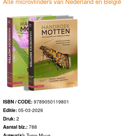
Alle microvlinders van Nederland en België
9789050119801
ISBN / CODE:
05-03-2026
Editie:
2
Druk:
788
Aantal blz.:
Tymo Muus
Auteur(s):