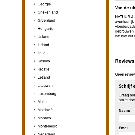
Georgië
Van de ui
Griekenland
NATUUR & A
Groenland
avontuurlijk
vlonderpaden
Hongarije
gebrouwen b
dat niet ver
IJsland
Ierland
Italië
Reviews
Kosovo
Kroatië
Geen review
Letland
Litouwen
Schrijf 
Luxemburg
Graag hore
om te doe
Malta
Moldavië
Naam:
Monaco
Montenegro
Email:
Nederland