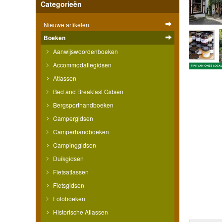
Categorieën
Nieuwe artikelen
Boeken
Aanwijswoordenboeken
Accommodatiegidsen
Atlassen
Bed and Breakfast Gidsen
Bergsporthandboeken
Campergidsen
Camperhandboeken
Campinggidsen
Duikgidsen
Fietsatlassen
Fietsgidsen
Fotoboeken
Historische Atlassen