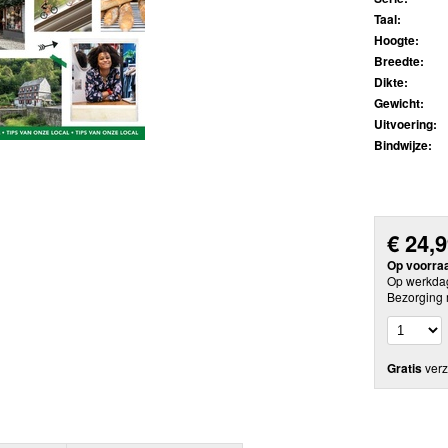
Taal:
Hoogte:
Breedte:
Dikte:
Gewicht:
Uitvoering:
Bindwijze:
€
24,
Op voorra
Op werkdag
Bezorging 
Gratis
verz