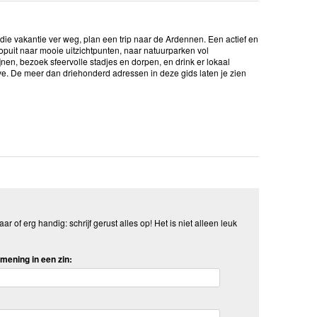
antie ver weg, plan een trip naar de Ardennen. Een actief en
eropuit naar mooie uitzichtpunten, naar natuurparken vol
jnen, bezoek sfeervolle stadjes en dorpen, en drink er lokaal
ve. De meer dan driehonderd adressen in deze gids laten je zien
aar of erg handig: schrijf gerust alles op! Het is niet alleen leuk
mening in een zin: