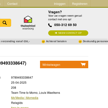
s
Contact
Inloggen
Registreren
Vragen?
Voor uw vragen neem gerust
contact met ons op!
050-312 69 50
NEEM CONTACT OP
 verzending vanaf €50,-
Achteraf betalen
Deskundig persone
89493338647)
Winkelwagen
Geen items in winkelwagen
:
9789493338647
Ga naar winkelwagen
25-04-2025
208
Team Time to Momo, Louis Waelkens
Mo'Media | Momedia
Reisgids
time to momo