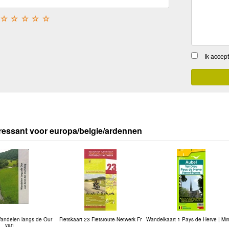
☆
☆
☆
☆
☆
Ik accep
ressant voor europa/belgie/ardennen
andelen langs de Our
Fietskaart 23 Fietsroute-Netwerk Fr
Wandelkaart 1 Pays de Herve | Min
van