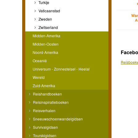
Turkije
Vaticaanstad
Wan
Zweden
A
Zwitserland
Midden-Amerika
Midden-Oosten
Faceb
Noord-Amerika
Oceanië
Reisboekw
Universum - Zonnestelsel - Heelal
Wereld
Zuid-Amerika
Reishandboeken
Reisinspiratieboeken
Reisverhalen
Sneeuwschoenwandelgidsen
Survivalgidsen
Tourskigidsen