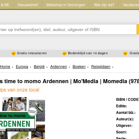
L & BE
Nieuwsbrief
Webshop in Groningen
Wie zijn wij?
Vacature
Gratis retourneren
Bedenktijd van 14 dagen
Gratis
Home
Europa
België
Ardennen
Boeken
Reisgidsen
s time to momo Ardennen | Mo'Media | Momedia
(97
tips van onze local
ISBN / CODE
Editie:
Aantal blz.:
Auteur(s):
Uitgever:
Soort:
Serie: