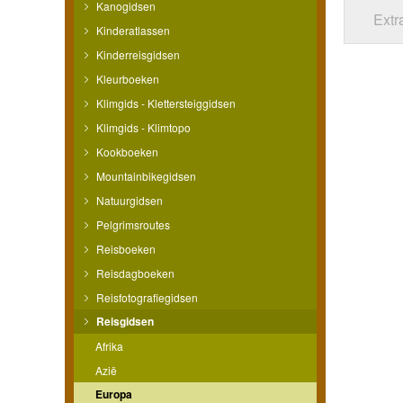
Kanogidsen
Extr
Kinderatlassen
Kinderreisgidsen
Kleurboeken
Klimgids - Klettersteiggidsen
Klimgids - Klimtopo
Kookboeken
Mountainbikegidsen
Natuurgidsen
Pelgrimsroutes
Reisboeken
Reisdagboeken
Reisfotografiegidsen
Reisgidsen
Afrika
Azië
Europa