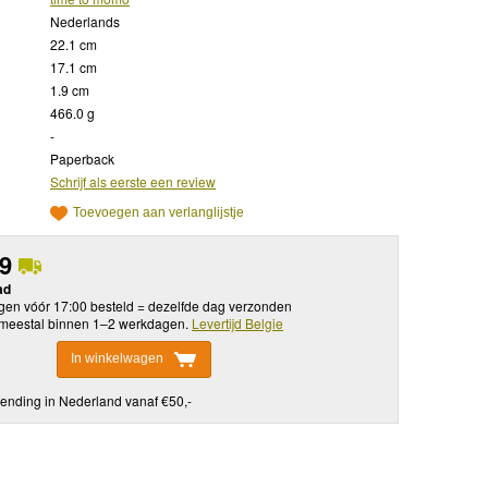
Nederlands
22.1 cm
17.1 cm
1.9 cm
466.0 g
-
Paperback
Schrijf als eerste een review
Toevoegen aan verlanglijstje
99
ad
en vóór 17:00 besteld = dezelfde dag verzonden
meestal binnen 1–2 werkdagen.
Levertijd Belgie
In winkelwagen
ending in Nederland vanaf €50,-