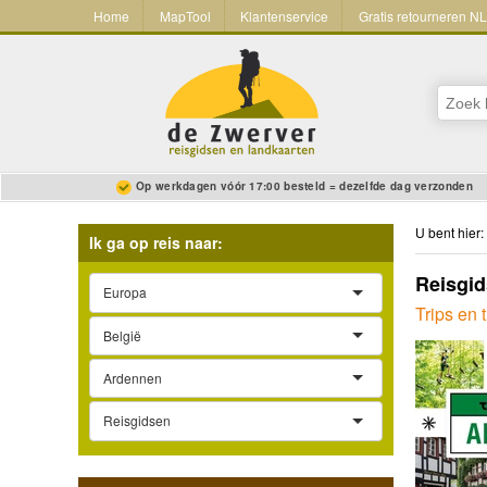
Home
MapTool
Klantenservice
Gratis retourneren N
Op werkdagen vóór 17:00 besteld = dezelfde dag verzonden
U bent hier:
Ik ga op reis naar:
Reisgid
Europa
Trips en 
België
Ardennen
Reisgidsen