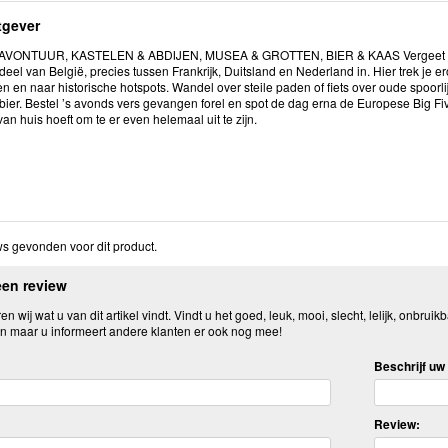
tgever
VONTUUR, KASTELEN & ABDIJEN, MUSEA & GROTTEN, BIER & KAAS Vergeet die vak
 deel van België, precies tussen Frankrijk, Duitsland en Nederland in. Hier trek je 
 en naar historische hotspots. Wandel over steile paden of fiets over oude spoorli
ier. Bestel ’s avonds vers gevangen forel en spot de dag erna de Europese Big Fi
 van huis hoeft om te er even helemaal uit te zijn.
s gevonden voor dit product.
een review
n wij wat u van dit artikel vindt. Vindt u het goed, leuk, mooi, slecht, lelijk, onbruikb
n maar u informeert andere klanten er ook nog mee!
Beschrijf uw 
Review: