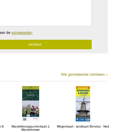
teer de
voorwaarden
Alle gerelateerde rubrieken >
i-A
Wandelknooppuntenkaart 2
Wegenkaart - landkaart Benelux - Ned
Wandelnetwe