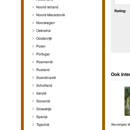
Noord-Ierland
Rating:
Noord-Macedonië
Noorwegen
Oekraïne
Oostenrijk
Polen
Portugal
Roemenië
Rusland
Ook inte
Scandinavië
Schotland
Servië
Slovenië
Slowakije
Spanje
Tsjechië
Wandelgids W