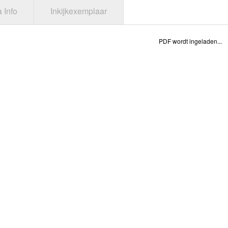
a Info
Inkijkexemplaar
PDF wordt ingeladen...