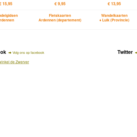
€ 15,95
€ 9,95
€ 13,95
delgidsen
Fietskaarten
Wandelkaarten
rdennen
Ardennen (departement)
♦ Luik (Provincie)
ook
Twitter
Volg ons op facebook
inkel de Zwerver