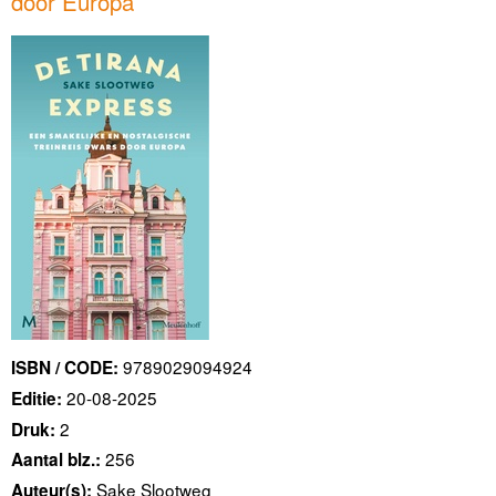
door Europa
9789029094924
ISBN / CODE:
20-08-2025
Editie:
2
Druk:
256
Aantal blz.:
Sake Slootweg
Auteur(s):