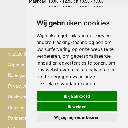
Maandag
10.00 - 12.30 en 13.30 - 17.00
Dinsdag
10.00 - 12.30 en 13.30 - 17.00
Woensdag
10.00 - 12.30 en 13.30 - 17.00
Donderdag
10.00 - 12.30 en 13.30 - 17.00
Wij gebruiken cookies
Vrijdag
10.00 - 12.30 en 13.30 - 17.00
Zaterdag
gesloten
Wij maken gebruik van cookies en
Zondag
gesloten
andere tracking-technologieën om
uw surfervaring op onze website te
© 2026 de Zwerver
verbeteren, om gepersonaliseerde
inhoud en advertenties te tonen, om
Algemene Voorwaarden
ons websiteverkeer te analyseren en
Kortingscode
om te begrijpen waar onze
bezoekers vandaan komen.
Privacyverklaring
Reviewbeleid
Ik ga akkoord
Cookies
Ik weiger
Partnerprogramma
Wijzig mijn voorkeuren