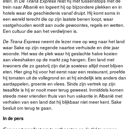
eten. In
reist hij met tussenstops met de
De Tirana Express
trein naar Albanië en logeert hij op bijzondere plekken en in
hotels waar de geschiedenis vanaf druipt. Hij komt soms in
een wereld terecht die op zijn laatste benen loopt, waar
vastgehouden wordt aan oude gewoontes, regels en wetten.
Een cultuur die aan het verdwijnen is.
neemt de lezer mee op weg naar het land
De Tirana Express
waar Sake op zijn negende naartoe verhuisde en drie jaar
woonde. Het was de plek waar hij geslachte halve koeien
aan vleeshaken op de markt zag hangen. Een land met
inwoners die zo gastvrij zijn dat je sowieso altijd moet blijven
eten. Hier ging hij voor het eerst naar een restaurant, proefde
hij tomaten uit de vollegrond en at hij eindelijk iets anders dan
aardappelen, groente en vlees. Sinds zijn vertrek op zijn
twaalfde is hij er nooit meer terug geweest. Inmiddels komen
steeds meer vrienden thuis van hun vakantie in Albanië met
verhalen van een land dat hij blijkbaar niet meer kent. Sake
besluit om terug te gaan.
In de pers
‘Een soort manifest om te onthaasten en de tijd te nemen