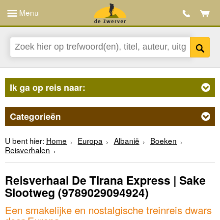
Menu
Ik ga op reis naar:
Categorieën
U bent hier:
Home
Europa
Albanië
Boeken
Reisverhalen
Reisverhaal De Tirana Express | Sake
Slootweg
(9789029094924)
Een smakelijke en nostalgische treinreis dwars