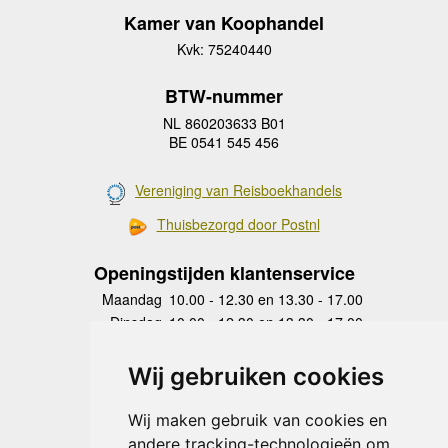
Kamer van Koophandel
Kvk: 75240440
BTW-nummer
NL 860203633 B01
BE 0541 545 456
Vereniging van Reisboekhandels
Thuisbezorgd door Postnl
Openingstijden klantenservice
Maandag
10.00 - 12.30 en 13.30 - 17.00
Dinsdag
10.00 - 12.30 en 13.30 - 17.00
Woensdag
10.00 - 12.30 en 13.30 - 17.00
Donderdag
10.00 - 12.30 en 13.30 - 17.00
Wij gebruiken cookies
Vrijdag
10.00 - 12.30 en 13.30 - 17.00
Zaterdag
gesloten
Wij maken gebruik van cookies en
Zondag
gesloten
andere tracking-technologieën om