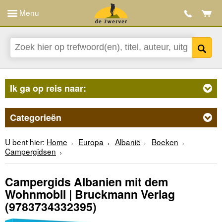
Menu
Ik ga op reis naar:
Categorieën
U bent hier:
Home
Europa
Albanië
Boeken
Campergidsen
Campergids Albanien mit dem
Wohnmobil | Bruckmann Verlag
(9783734332395)