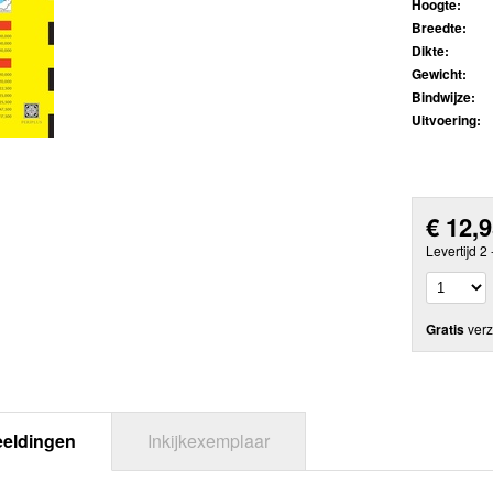
Hoogte:
Breedte:
Dikte:
Gewicht:
Bindwijze:
Uitvoering:
€
12,
Levertijd 2
Gratis
verz
eeldingen
Inkijkexemplaar