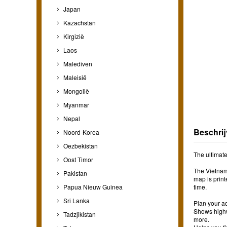
Japan
Kazachstan
Kirgizië
Laos
Malediven
Maleisië
Mongolië
Myanmar
Nepal
Beschrij
Noord-Korea
Oezbekistan
The ultimate
Oost Timor
The Vietnam 
Pakistan
map is print
Papua Nieuw Guinea
time.
Sri Lanka
Plan your ad
Shows highw
Tadzjikistan
more.