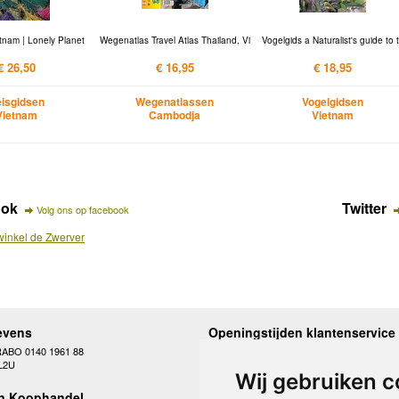
tnam | Lonely Planet
Wegenatlas Travel Atlas Thailand, Vi
Vogelgids a Naturalist's guide to 
€ 26,50
€ 16,95
€ 18,95
isgidsen
Wegenatlassen
Vogelgidsen
Vietnam
Cambodja
Vietnam
ook
Twitter
Volg ons op facebook
inkel de Zwerver
evens
Openingstijden klantenservice
RABO 0140 1961 88
Maandag
10.00 - 12.30 en 13
L2U
Dinsdag
10.00 - 12.30 en 13
Wij gebruiken c
Woensdag
10.00 - 12.30 en 13
n Koophandel
Donderdag
10.00 - 12.30 en 13