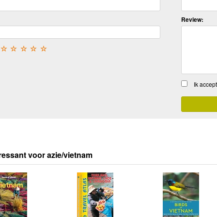
Review:
☆
☆
☆
☆
☆
Ik accep
ressant voor azie/vietnam