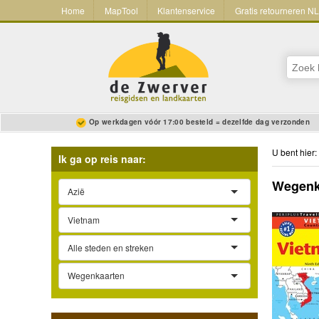
Home
MapTool
Klantenservice
Gratis retourneren N
Op werkdagen vóór 17:00 besteld = dezelfde dag verzonden
U bent hier:
Ik ga op reis naar:
Wegenka
Azië
Vietnam
Alle steden en streken
Wegenkaarten