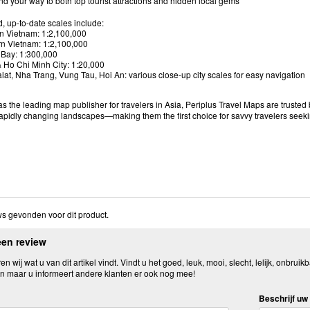
nd your way to both top tourist attractions and hidden local gems
d, up-to-date scales include:
n Vietnam: 1:2,100,000
n Vietnam: 1:2,100,000
Bay: 1:300,000
 Ho Chi Minh City: 1:20,000
lat, Nha Trang, Vung Tau, Hoi An: various close-up city scales for easy navigation
the leading map publisher for travelers in Asia, Periplus Travel Maps are trusted
rapidly changing landscapes—making them the first choice for savvy travelers seek
s gevonden voor dit product.
een review
n wij wat u van dit artikel vindt. Vindt u het goed, leuk, mooi, slecht, lelijk, onbruikb
n maar u informeert andere klanten er ook nog mee!
Beschrijf uw 