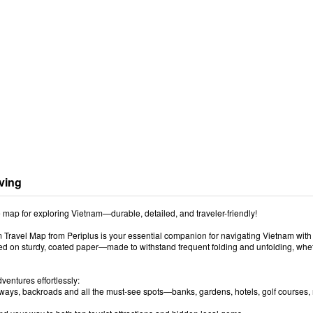
ving
 map for exploring Vietnam—durable, detailed, and traveler-friendly!
Travel Map from Periplus is your essential companion for navigating Vietnam with e
ed on sturdy, coated paper—made to withstand frequent folding and unfolding, whethe
ventures effortlessly:
ays, backroads and all the must-see spots—banks, gardens, hotels, golf courses