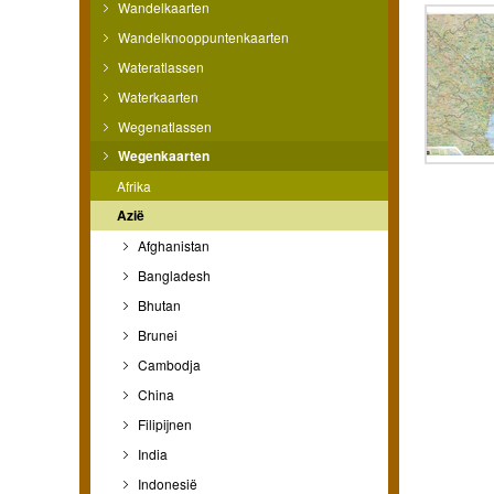
Wandelkaarten
Wandelknooppuntenkaarten
Wateratlassen
Waterkaarten
Wegenatlassen
Wegenkaarten
Afrika
Azië
Afghanistan
Bangladesh
Bhutan
Brunei
Cambodja
China
Filipijnen
India
Indonesië