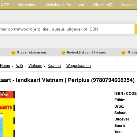
L & BE
Nieuwsbrief
Webshop in Groningen
Wie zijn wij?
Vacature
Gratis retourneren
Bedenktijd van 14 dagen
Gratis
Home
Azië
Vietnam
Kaarten
Wegenkaarten
art - landkaart Vietnam | Periplus
(9780794608354)
ISBN / CODE
Editie:
Druk:
Schaal:
Uitgever:
Soort:
Taal: