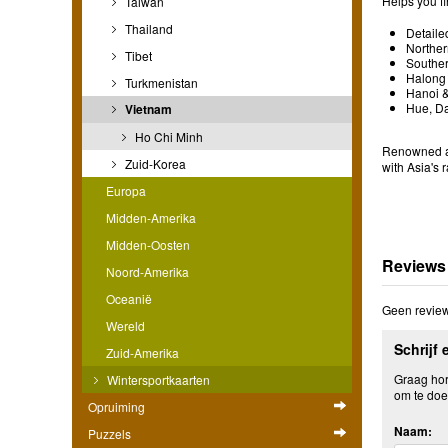
Helps you fi
Taiwan
Thailand
Detaile
Norther
Tibet
Souther
Halong 
Turkmenistan
Hanoi &
Hue, Da
Vietnam
Ho Chi Minh
Renowned as 
Zuid-Korea
with Asia's 
Europa
Midden-Amerika
Midden-Oosten
Reviews
Noord-Amerika
Oceanië
Geen review
Wereld
Schrijf 
Zuid-Amerika
Graag hore
Wintersportkaarten
om te doe
Opruiming
Naam:
Puzzels