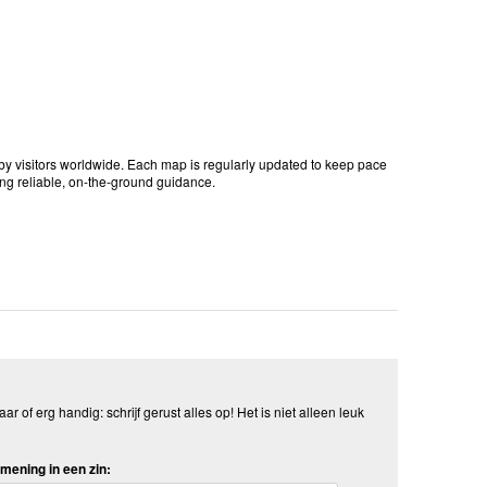
 by visitors worldwide. Each map is regularly updated to keep pace
ing reliable, on-the-ground guidance.
aar of erg handig: schrijf gerust alles op! Het is niet alleen leuk
mening in een zin: