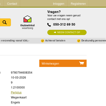
s
Contact
Inloggen
Registreren
Vragen?
Voor uw vragen neem gerust
contact met ons op!
050-312 69 50
NEEM CONTACT OP
 verzending vanaf €50,-
Achteraf betalen
Deskundig persone
Winkelwagen
Geen items in winkelwagen
:
9780794608354
Ga naar winkelwagen
10-03-2026
9
1:2100000
Periplus
Wegenkaart
Engels