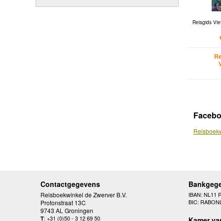
Reisgids Vie
Re
Faceb
Reisboekw
Contactgegevens
Bankgeg
Reisboekwinkel de Zwerver B.V.
IBAN: NL11 
BIC: RABON
Protonstraat 13C
9743 AL Groningen
: +31 (0)50 - 3 12 69 50
T
Kamer va