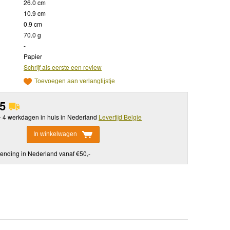
26.0 cm
10.9 cm
0.9 cm
70.0 g
-
Papier
Schrijf als eerste een review
Toevoegen aan verlanglijstje
95
 - 4 werkdagen in huis in Nederland
Levertijd Belgie
In winkelwagen
ending in Nederland vanaf €50,-