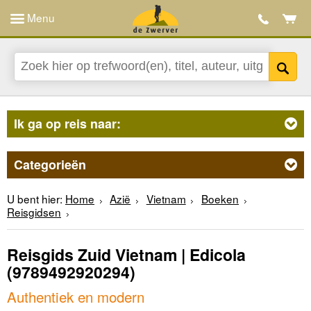
Menu
Ik ga op reis naar:
Categorieën
U bent hier:
Home
Azië
Vietnam
Boeken
Reisgidsen
Reisgids Zuid Vietnam | Edicola
(9789492920294)
Authentiek en modern