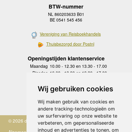
BTW-nummer
NL 860203633 B01
BE 0541 545 456
Vereniging van Reisboekhandels
Thuisbezorgd door Postnl
Openingstijden klantenservice
Maandag
10.00 - 12.30 en 13.30 - 17.00
Dinsdag
10.00 - 12.30 en 13.30 - 17.00
Woensdag
10.00 - 12.30 en 13.30 - 17.00
Donderdag
10.00 - 12.30 en 13.30 - 17.00
Wij gebruiken cookies
Vrijdag
10.00 - 12.30 en 13.30 - 17.00
Zaterdag
gesloten
Wij maken gebruik van cookies en
Zondag
gesloten
andere tracking-technologieën om
uw surfervaring op onze website te
© 2026 de Zwerver
verbeteren, om gepersonaliseerde
inhoud en advertenties te tonen, om
Algemene Voorwaarden