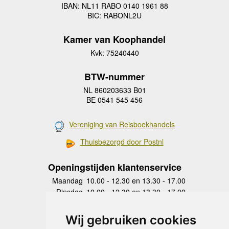
IBAN: NL11 RABO 0140 1961 88
BIC: RABONL2U
Kamer van Koophandel
Kvk: 75240440
BTW-nummer
NL 860203633 B01
BE 0541 545 456
Vereniging van Reisboekhandels
Thuisbezorgd door Postnl
Openingstijden klantenservice
Maandag
10.00 - 12.30 en 13.30 - 17.00
Dinsdag
10.00 - 12.30 en 13.30 - 17.00
Woensdag
10.00 - 12.30 en 13.30 - 17.00
Donderdag
10.00 - 12.30 en 13.30 - 17.00
Wij gebruiken cookies
Vrijdag
10.00 - 12.30 en 13.30 - 17.00