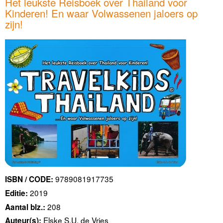
Het leukste Reisboek over Thailand voor
Kinderen! En waar Volwassenen jaloers op
zijn!
9789081917735
ISBN / CODE:
2019
Editie:
208
Aantal blz.:
Elske S.U. de Vries
Auteur(s):