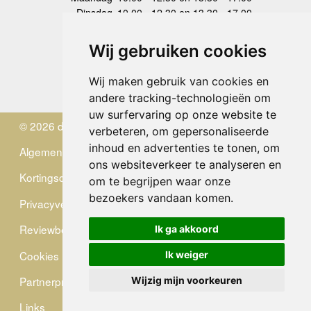
Dinsdag
10.00 - 12.30 en 13.30 - 17.00
Woensdag
10.00 - 12.30 en 13.30 - 17.00
Donderdag
10.00 - 12.30 en 13.30 - 17.00
Wij gebruiken cookies
Vrijdag
10.00 - 12.30 en 13.30 - 17.00
Zaterdag
gesloten
Wij maken gebruik van cookies en
Zondag
gesloten
andere tracking-technologieën om
uw surfervaring op onze website te
© 2026 de Zwerver
verbeteren, om gepersonaliseerde
inhoud en advertenties te tonen, om
Algemene Voorwaarden
ons websiteverkeer te analyseren en
Kortingscode
om te begrijpen waar onze
bezoekers vandaan komen.
Privacyverklaring
Reviewbeleid
Ik ga akkoord
Cookies
Ik weiger
Partnerprogramma
Wijzig mijn voorkeuren
Links