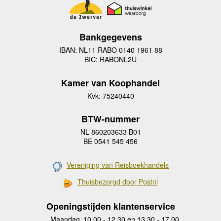
Bankgegevens
IBAN: NL11 RABO 0140 1961 88
BIC: RABONL2U
Kamer van Koophandel
Kvk: 75240440
BTW-nummer
NL 860203633 B01
BE 0541 545 456
Vereniging van Reisboekhandels
Thuisbezorgd door Postnl
Openingstijden klantenservice
Maandag
10.00 - 12.30 en 13.30 - 17.00