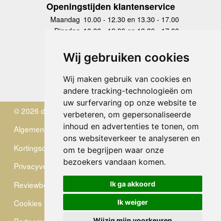
Openingstijden klantenservice
Maandag
10.00 - 12.30 en 13.30 - 17.00
Dinsdag
10.00 - 12.30 en 13.30 - 17.00
Woensdag
10.00 - 12.30 en 13.30 - 17.00
Donderdag
10.00 - 12.30 en 13.30 - 17.00
Wij gebruiken cookies
Vrijdag
10.00 - 12.30 en 13.30 - 17.00
Zaterdag
gesloten
Wij maken gebruik van cookies en
Zondag
gesloten
andere tracking-technologieën om
uw surfervaring op onze website te
© 2026 de Zwerver
verbeteren, om gepersonaliseerde
inhoud en advertenties te tonen, om
Algemene Voorwaarden
ons websiteverkeer te analyseren en
Kortingscode
om te begrijpen waar onze
bezoekers vandaan komen.
Privacyverklaring
Reviewbeleid
Ik ga akkoord
Cookies
Ik weiger
Wijzig mijn voorkeuren