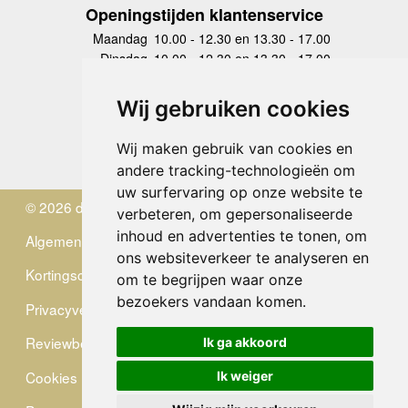
Openingstijden klantenservice
Maandag
10.00 - 12.30 en 13.30 - 17.00
Dinsdag
10.00 - 12.30 en 13.30 - 17.00
Woensdag
10.00 - 12.30 en 13.30 - 17.00
Donderdag
10.00 - 12.30 en 13.30 - 17.00
Wij gebruiken cookies
Vrijdag
10.00 - 12.30 en 13.30 - 17.00
Zaterdag
gesloten
Wij maken gebruik van cookies en
Zondag
gesloten
andere tracking-technologieën om
uw surfervaring op onze website te
© 2026 de Zwerver
verbeteren, om gepersonaliseerde
inhoud en advertenties te tonen, om
Algemene Voorwaarden
ons websiteverkeer te analyseren en
Kortingscode
om te begrijpen waar onze
bezoekers vandaan komen.
Privacyverklaring
Reviewbeleid
Ik ga akkoord
Cookies
Ik weiger