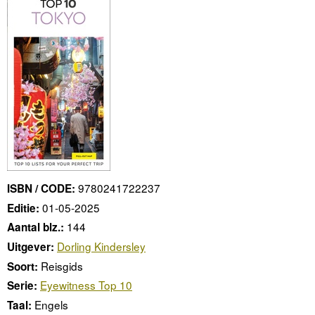
9780241722237
ISBN / CODE:
01-05-2025
Editie:
144
Aantal blz.:
Dorling Kindersley
Uitgever:
Reisgids
Soort:
Eyewitness Top 10
Serie:
Engels
Taal: