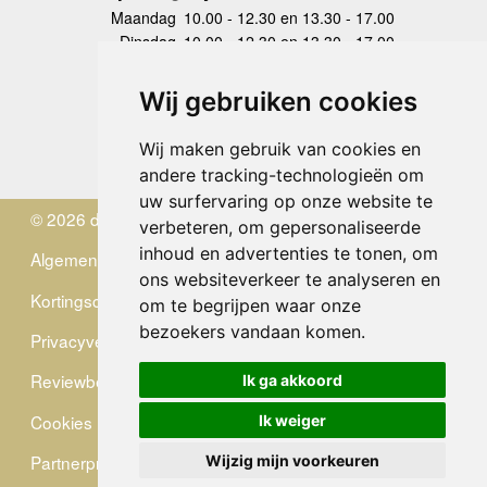
Maandag
10.00 - 12.30 en 13.30 - 17.00
Dinsdag
10.00 - 12.30 en 13.30 - 17.00
Woensdag
10.00 - 12.30 en 13.30 - 17.00
Donderdag
10.00 - 12.30 en 13.30 - 17.00
Wij gebruiken cookies
Vrijdag
10.00 - 12.30 en 13.30 - 17.00
Zaterdag
gesloten
Wij maken gebruik van cookies en
Zondag
gesloten
andere tracking-technologieën om
uw surfervaring op onze website te
© 2026 de Zwerver
verbeteren, om gepersonaliseerde
inhoud en advertenties te tonen, om
Algemene Voorwaarden
ons websiteverkeer te analyseren en
Kortingscode
om te begrijpen waar onze
bezoekers vandaan komen.
Privacyverklaring
Reviewbeleid
Ik ga akkoord
Cookies
Ik weiger
Partnerprogramma
Wijzig mijn voorkeuren