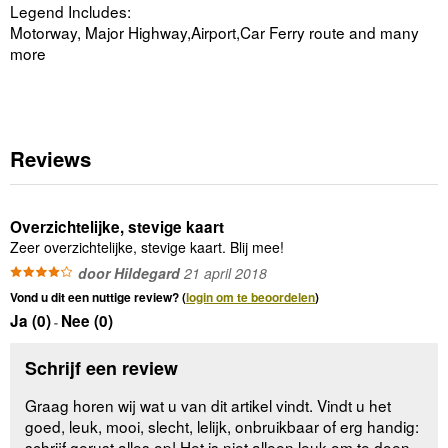
Legend Includes:
Motorway, Major Highway,Airport,Car Ferry route and many
more
Reviews
Overzichtelijke, stevige kaart
Zeer overzichtelijke, stevige kaart. Blij mee!
door Hildegard
21 april 2018
Vond u dit een nuttige review? (
login om te beoordelen
)
Ja (
0
)
Nee (
0
)
-
Schrijf een review
Graag horen wij wat u van dit artikel vindt. Vindt u het
goed, leuk, mooi, slecht, lelijk, onbruikbaar of erg handig:
schrijf gerust alles op! Het is niet alleen leuk om te doen