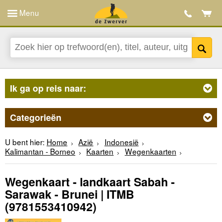
Menu
Ik ga op reis naar:
Categorieën
U bent hier:
Home
Azië
Indonesië
Kalimantan - Borneo
Kaarten
Wegenkaarten
Wegenkaart - landkaart Sabah -
Sarawak - Brunei | ITMB
(9781553410942)