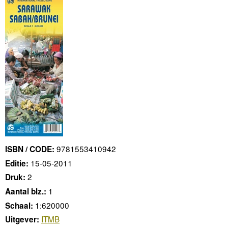
9781553410942
ISBN / CODE:
15-05-2011
Editie:
2
Druk:
1
Aantal blz.:
1:620000
Schaal:
ITMB
Uitgever: