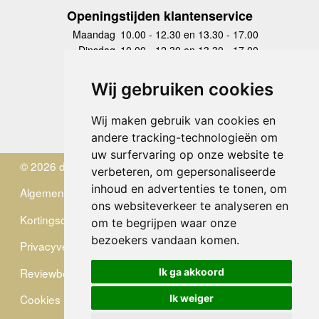
Openingstijden klantenservice
Maandag
10.00 - 12.30 en 13.30 - 17.00
Dinsdag
10.00 - 12.30 en 13.30 - 17.00
Woensdag
10.00 - 12.30 en 13.30 - 17.00
Donderdag
10.00 - 12.30 en 13.30 - 17.00
Wij gebruiken cookies
Vrijdag
10.00 - 12.30 en 13.30 - 17.00
Zaterdag
gesloten
Wij maken gebruik van cookies en
Zondag
gesloten
andere tracking-technologieën om
uw surfervaring op onze website te
© 2026 de Zwerver
verbeteren, om gepersonaliseerde
inhoud en advertenties te tonen, om
Algemene Voorwaarden
ons websiteverkeer te analyseren en
Kortingscode
om te begrijpen waar onze
bezoekers vandaan komen.
Privacyverklaring
Reviewbeleid
Ik ga akkoord
Cookies
Ik weiger