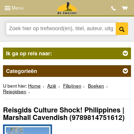
Menu
Ik ga op reis naar:
Categorieën
U bent hier:
Home
Azië
Filipijnen
Boeken
Reisgidsen
Reisgids Culture Shock! Philippines |
Marshall Cavendish
(9789814751612)