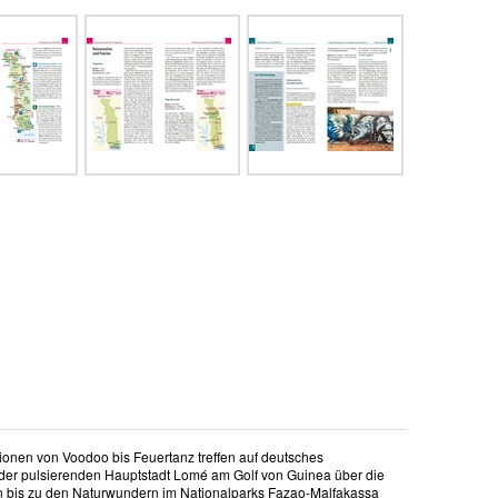
tionen von Voodoo bis Feuertanz treffen auf deutsches
 der pulsierenden Hauptstadt Lomé am Golf von Guinea über die
on bis zu den Naturwundern im Nationalparks Fazao-Malfakassa