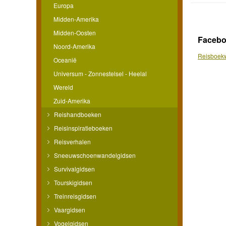
Europa
Midden-Amerika
Midden-Oosten
Faceb
Noord-Amerika
Reisboekw
Oceanië
Universum - Zonnestelsel - Heelal
Wereld
Zuid-Amerika
Reishandboeken
Reisinspiratieboeken
Reisverhalen
Sneeuwschoenwandelgidsen
Survivalgidsen
Tourskigidsen
Treinreisgidsen
Vaargidsen
Vogelgidsen