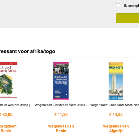
Ik accep
ressant voor afrika/togo
ds of western Africa |
Wegenkaart - landkaart West Afrika -
Wegenkaart - landkaart Africa Nor
€ 62,95
€ 11,95
€ 14,95
gelgidsen
Wegenkaarten
Wegenkaarten
Benin
Benin
Algerije