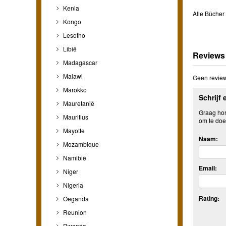
Kenia
Alle Bücher
Kongo
Lesotho
Libië
Reviews
Madagascar
Malawi
Geen review
Marokko
Schrijf 
Mauretanië
Graag hore
Mauritius
om te doe
Mayotte
Naam:
Mozambique
Namibië
Email:
Niger
Nigeria
Rating:
Oeganda
Reunion
Rwanda