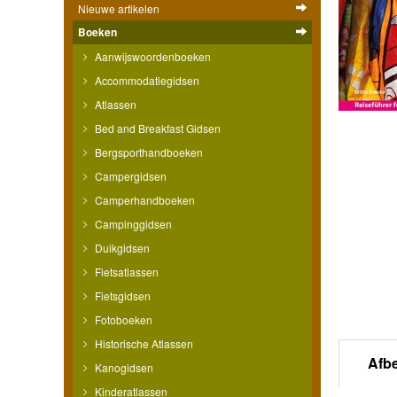
Nieuwe artikelen
Boeken
Aanwijswoordenboeken
Accommodatiegidsen
Atlassen
Bed and Breakfast Gidsen
Bergsporthandboeken
Campergidsen
Camperhandboeken
Campinggidsen
Duikgidsen
Fietsatlassen
Fietsgidsen
Fotoboeken
Historische Atlassen
Afb
Kanogidsen
Kinderatlassen