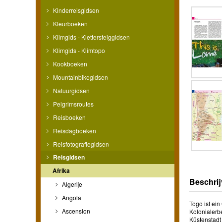
Kinderreisgidsen
Kleurboeken
Klimgids - Klettersteiggidsen
Klimgids - Klimtopo
Kookboeken
Mountainbikegidsen
Natuurgidsen
Pelgrimsroutes
Reisboeken
Reisdagboeken
Reisfotografiegidsen
Reisgidsen
Afrika
Beschrij
Algerije
Angola
Togo ist ei
Ascension
Kolonialerb
Küstenstadt