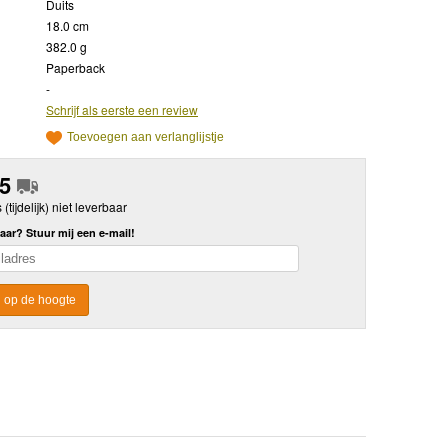
Duits
18.0 cm
382.0 g
Paperback
-
Schrijf als eerste een review
Toevoegen aan verlanglijstje
95
s (tijdelijk) niet leverbaar
aar? Stuur mij een e-mail!
 op de hoogte