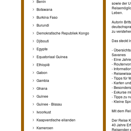
Benin
sowie der U
Reisemöglic
Botswana
Leben.
Burkina Faso
Autorin Brit
Burundi
deutschsprac
zu verstehe
Demokratische Republiek Kongo
Das steckt 
Djibouti
Egypte
- Übersicht
Savanes
Equatoriaal Guinea
- Eine Jahr
- Routenvors
Ethiopië
- Informati
Gabon
- Reisewiss
- Tipps für
Gambia
- Karten un
- Besonders
Ghana
- Exkurse m
Guinee
- Tipps zu 
- Kleine Sp
Guinee - Bissau
Mit dem Rei
Ivoorkust
Kaapverdische eilanden
Der Reise K
40 Jahre Er
Kameroen
Reisenden e