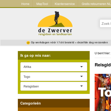
Home
MapTool
Klantenservice
Gratis retourneren N
Op werkdagen vóór 17:00 besteld = dezelfde dag verzonden
U bent hier:
Ik ga op reis naar:
Reisgid
Afrika
Togo
Reisgidsen
Categorieën