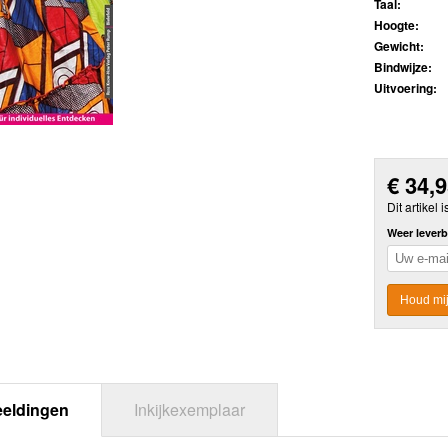
Taal:
Hoogte:
Gewicht:
Bindwijze:
Uitvoering:
€
34,
Dit artikel i
Weer leverb
Houd mij
eeldingen
Inkijkexemplaar