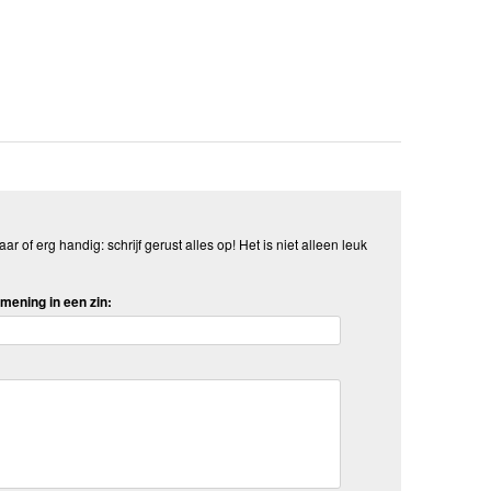
aar of erg handig: schrijf gerust alles op! Het is niet alleen leuk
mening in een zin: