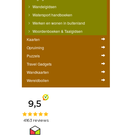
Wandelgidsen
Watersport handboeken
Werken en wonen in buitenland
Woordenboeken & Taalgidsen
Kaarten
Opruiming
Puzzels
Travel Gadgets
Wandkaarten
Wereldbollen