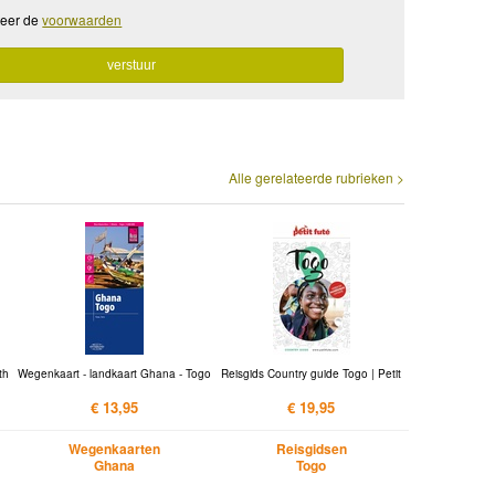
teer de
voorwaarden
Alle gerelateerde rubrieken >
th
Wegenkaart - landkaart Ghana - Togo
Reisgids Country guide Togo | Petit
€ 13,95
€ 19,95
Wegenkaarten
Reisgidsen
Ghana
Togo