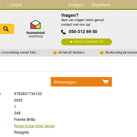
s
Contact
Inloggen
Registreren
Vragen?
Voor uw vragen neem gerust
contact met ons op!
050-312 69 50
NEEM CONTACT OP
 verzending vanaf €50,-
Achteraf betalen
Deskundig persone
Winkelwagen
Geen items in winkelwagen
:
9783831734153
Ga naar winkelwagen
2025
1
348
Franke Britta
Reise Know-How Verlag
Reisgids