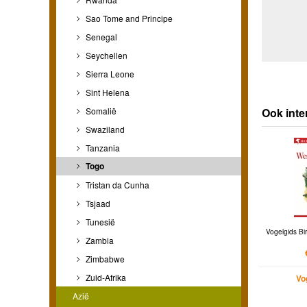
Sao Tome and Principe
Senegal
Seychellen
Sierra Leone
Sint Helena
Ook inte
Somalië
Swaziland
Tanzania
Togo
Tristan da Cunha
Tsjaad
Tunesië
Vogelgids Bir
Zambia
Zimbabwe
Zuid-Afrika
Vo
Azië