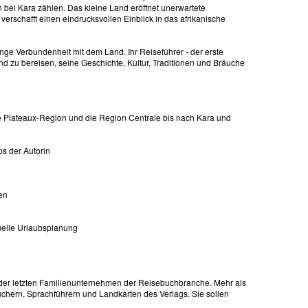
ei Kara zählen. Das kleine Land eröffnet unerwartete
erschafft einen eindrucksvollen Einblick in das afrikanische
 enge Verbundenheit mit dem Land. Ihr Reiseführer - der erste
and zu bereisen, seine Geschichte, Kultur, Traditionen und Bräuche
ie Plateaux-Region und die Region Centrale bis nach Kara und
ps der Autorin
en
uelle Urlaubsplanung
der letzten Familienunternehmen der Reisebuchbranche. Mehr als
chern, Sprachführern und Landkarten des Verlags. Sie sollen