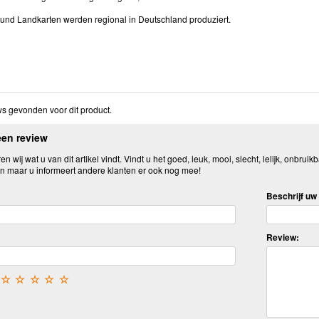
 und Landkarten werden regional in Deutschland produziert.
s gevonden voor dit product.
een review
n wij wat u van dit artikel vindt. Vindt u het goed, leuk, mooi, slecht, lelijk, onbruikb
n maar u informeert andere klanten er ook nog mee!
Beschrijf uw 
Review:
☆
☆
☆
☆
☆