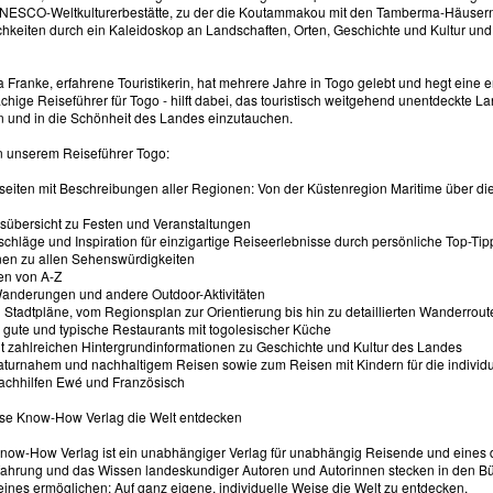
NESCO-Weltkulturerbestätte, zu der die Koutammakou mit den Tamberma-Häusern b
hkeiten durch ein Kaleidoskop an Landschaften, Orten, Geschichte und Kultur und v
ta Franke, erfahrene Touristikerin, hat mehrere Jahre in Togo gelebt und hegt eine
hige Reiseführer für Togo - hilft dabei, das touristisch weitgehend unentdeckte L
n und in die Schönheit des Landes einzutauchen.
in unserem Reiseführer Togo:
sseiten mit Beschreibungen aller Regionen: Von der Küstenregion Maritime über d
esübersicht zu Festen und Veranstaltungen
chläge und Inspiration für einzigartige Reiseerlebnisse durch persönliche Top-Tip
onen zu allen Sehenswürdigkeiten
en von A-Z
 Wanderungen und andere Outdoor-Aktivitäten
d Stadtpläne, vom Regionsplan zur Orientierung bis hin zu detaillierten Wanderrout
 gute und typische Restaurants mit togolesischer Küche
it zahlreichen Hintergrundinformationen zu Geschichte und Kultur des Landes
naturnahem und nachhaltigem Reisen sowie zum Reisen mit Kindern für die individ
rachhilfen Ewé und Französisch
se Know-How Verlag die Welt entdecken
now-How Verlag ist ein unabhängiger Verlag für unabhängig Reisende und eines 
fahrung und das Wissen landeskundiger Autoren und Autorinnen stecken in den Bü
ines ermöglichen: Auf ganz eigene, individuelle Weise die Welt zu entdecken.