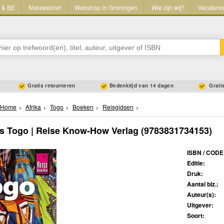
L & BE
Nieuwsbrief
Webshop in Groningen
Wie zijn wij?
Vacature
Gratis retourneren
Bedenktijd van 14 dagen
Gratis
Home
Afrika
Togo
Boeken
Reisgidsen
s Togo | Reise Know-How Verlag
(9783831734153)
ISBN / CODE
Editie:
Druk:
Aantal blz.:
Auteur(s):
Uitgever:
Soort: