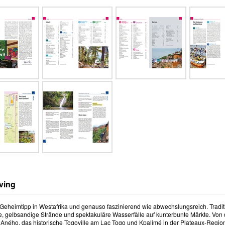
ving
n Geheimtipp in Westafrika und genauso faszinierend wie abwechslungsreich. Tradi
e, gelbsandige Strände und spektakuläre Wasserfälle auf kunterbunte Märkte. Von
 Aného, das historische Togoville am Lac Togo und Kpalimé in der Plateaux-Regi