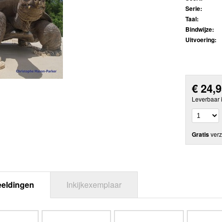
Serie:
Taal:
Bindwijze:
Uitvoering:
€
24,
Leverbaar 
Gratis
verz
eeldingen
Inkijkexemplaar