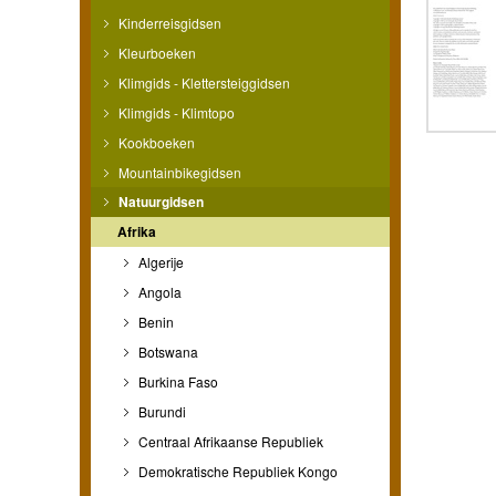
Kinderreisgidsen
Kleurboeken
Klimgids - Klettersteiggidsen
Klimgids - Klimtopo
Kookboeken
Mountainbikegidsen
Natuurgidsen
Afrika
Algerije
Angola
Benin
Botswana
Burkina Faso
Burundi
Centraal Afrikaanse Republiek
Demokratische Republiek Kongo