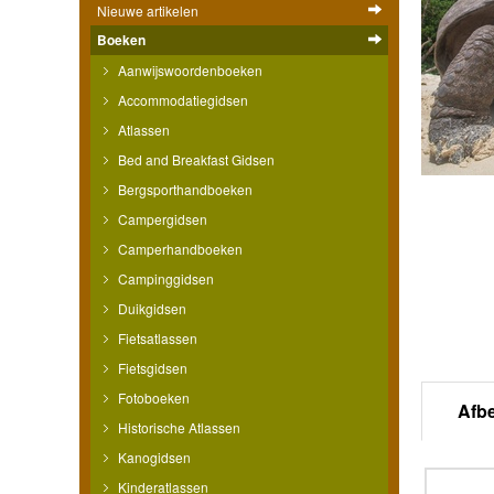
Nieuwe artikelen
Boeken
Aanwijswoordenboeken
Accommodatiegidsen
Atlassen
Bed and Breakfast Gidsen
Bergsporthandboeken
Campergidsen
Camperhandboeken
Campinggidsen
Duikgidsen
Fietsatlassen
Fietsgidsen
Fotoboeken
Afb
Historische Atlassen
Kanogidsen
Kinderatlassen