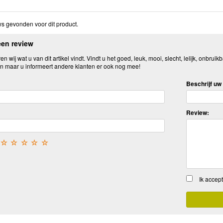
s gevonden voor dit product.
een review
n wij wat u van dit artikel vindt. Vindt u het goed, leuk, mooi, slecht, lelijk, onbruikb
n maar u informeert andere klanten er ook nog mee!
Beschrijf uw 
Review:
☆
☆
☆
☆
☆
Ik accep