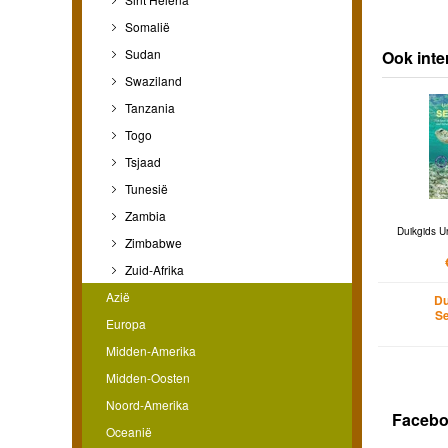
Somalië
Sudan
Ook inte
Swaziland
Tanzania
Togo
Tsjaad
Tunesië
Zambia
Duikgids U
Zimbabwe
Zuid-Afrika
Azië
Du
Se
Europa
Midden-Amerika
Midden-Oosten
Noord-Amerika
Faceb
Oceanië