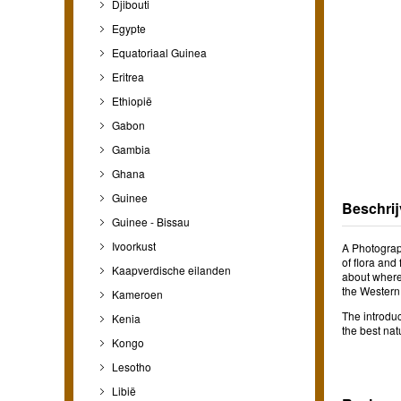
Djibouti
Egypte
Equatoriaal Guinea
Eritrea
Ethiopië
Gabon
Gambia
Ghana
Guinee
Beschrij
Guinee - Bissau
Ivoorkust
A Photograph
of flora and
Kaapverdische eilanden
about where 
the Western 
Kameroen
The introduc
Kenia
the best nat
Kongo
Lesotho
Libië