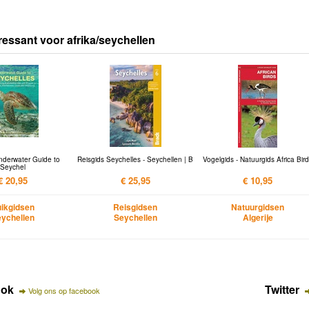
ressant voor afrika/seychellen
nderwater Guide to
Reisgids Seychelles - Seychellen | B
Vogelgids - Natuurgids Africa Bir
Seychel
€ 20,95
€ 25,95
€ 10,95
ikgidsen
Reisgidsen
Natuurgidsen
ychellen
Seychellen
Algerije
ook
Twitter
Volg ons op facebook