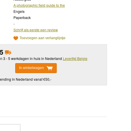
A photographic field guide to the
Engels
Paperback
-
Schrijf als eerste een review
Toevoegen aan verlanglijstje
95
in 3 - 5 werkdagen in huis in Nederland
Levertijd Belgie
In winkelwagen
ending in Nederland vanaf €50,-