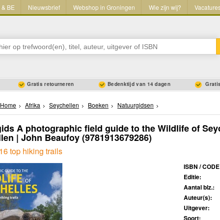
L & BE
Nieuwsbrief
Webshop in Groningen
Wie zijn wij?
Vacature
Gratis retourneren
Bedenktijd van 14 dagen
Gratis
Home
Afrika
Seychellen
Boeken
Natuurgidsen
ids A photographic field guide to the Wildlife of Sey
len | John Beaufoy
(9781913679286)
16 top hiking trails
ISBN / CODE
Editie:
Aantal blz.:
Auteur(s):
Uitgever:
Soort: