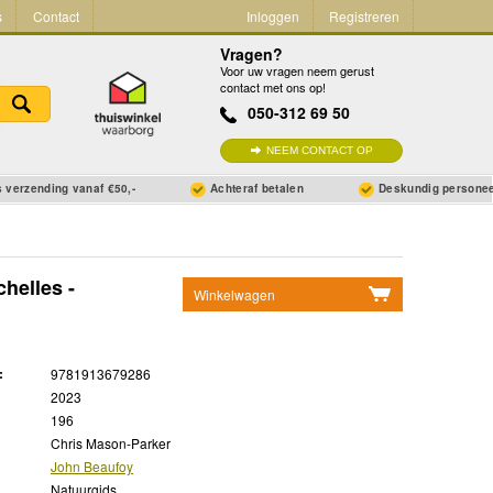
s
Contact
Inloggen
Registreren
Vragen?
Voor uw vragen neem gerust
contact met ons op!
050-312 69 50
NEEM CONTACT OP
 verzending vanaf €50,-
Achteraf betalen
Deskundig persone
chelles -
Winkelwagen
Geen items in winkelwagen
Ga naar winkelwagen
:
9781913679286
2023
196
Chris Mason-Parker
John Beaufoy
Natuurgids