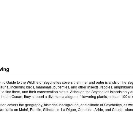
ving
ic Guide to the Wildlife of Seychelles
covers the inner and outer islands of the S
 fauna, including birds, mammals, butterflies, and other insects, reptiles, amphibians
to find them, and their conservation status. Although the Seychelles islands only
Indian Ocean, they support a diverse catalogue of flowering plants, at least 100 o
tion covers the geography, historical background, and climate of Seychelles, as well 
ure trails on Mahé, Praslin, Silhouette, La Digue, Curieuse, Aride, and Cousin Isla