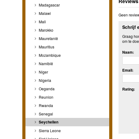
Reviews
Madagascar
Malawi
Geen review
Mali
Schrijf 
Marokko
Graag hore
Mauretanië
om te doe
Mauritius
Naam:
Mozambique
Namibië
Email:
Niger
Nigeria
Oeganda
Rating:
Reunion
Rwanda
Senegal
Seychellen
Sierra Leone
Sint Helena