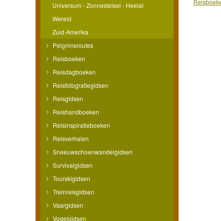
Reisboekw
Universum - Zonnestelsel - Heelal
Wereld
Zuid-Amerika
Pelgrimsroutes
Reisboeken
Reisdagboeken
Reisfotografiegidsen
Reisgidsen
Reishandboeken
Reisinspiratieboeken
Reisverhalen
Sneeuwschoenwandelgidsen
Survivalgidsen
Tourskigidsen
Treinreisgidsen
Vaargidsen
Vogelgidsen