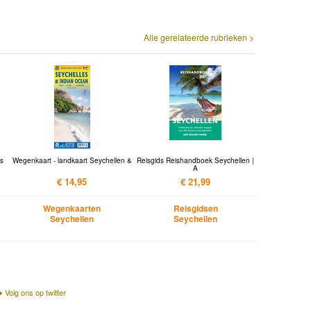
Alle gerelateerde rubrieken >
ds
Wegenkaart - landkaart Seychellen &
Reisgids Reishandboek Seychellen |
A
€ 14,95
€ 21,99
Wegenkaarten
Reisgidsen
Seychellen
Seychellen
Volg ons op twitter