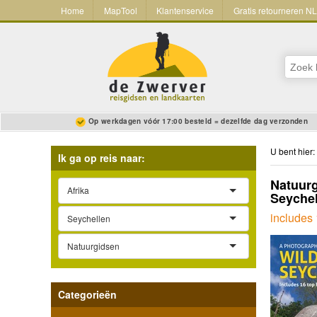
Home
MapTool
Klantenservice
Gratis retourneren N
Op werkdagen vóór 17:00 besteld = dezelfde dag verzonden
U bent hier:
Ik ga op reis naar:
Natuurg
Afrika
Seychel
includes 
Seychellen
Natuurgidsen
Categorieën