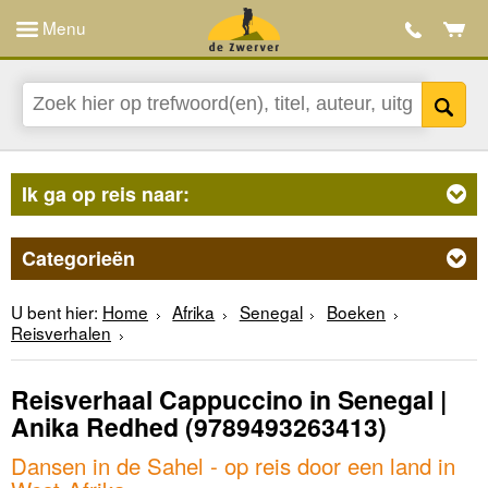
Menu
Ik ga op reis naar:
Categorieën
U bent hier:
Home
Afrika
Senegal
Boeken
Reisverhalen
Reisverhaal Cappuccino in Senegal |
Anika Redhed
(9789493263413)
Dansen in de Sahel - op reis door een land in