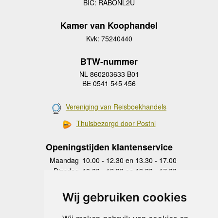
BIC: RABONL2U
Kamer van Koophandel
Kvk: 75240440
BTW-nummer
NL 860203633 B01
BE 0541 545 456
Vereniging van Reisboekhandels
Thuisbezorgd door Postnl
Openingstijden klantenservice
Maandag
10.00 - 12.30 en 13.30 - 17.00
Dinsdag
10.00 - 12.30 en 13.30 - 17.00
Woensdag
10.00 - 12.30 en 13.30 - 17.00
Donderdag
10.00 - 12.30 en 13.30 - 17.00
Wij gebruiken cookies
Vrijdag
10.00 - 12.30 en 13.30 - 17.00
Zaterdag
gesloten