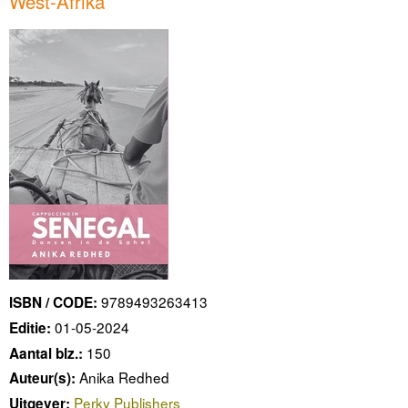
West-Afrika
9789493263413
ISBN / CODE:
01-05-2024
Editie:
150
Aantal blz.:
Anika Redhed
Auteur(s):
Perky Publishers
Uitgever: