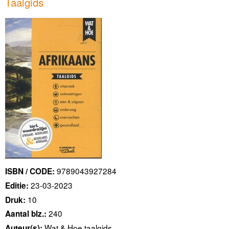
Taalgids
9789043927284
ISBN / CODE:
23-03-2023
Editie:
10
Druk:
240
Aantal blz.:
Wat & Hoe taalgids
Auteur(s):