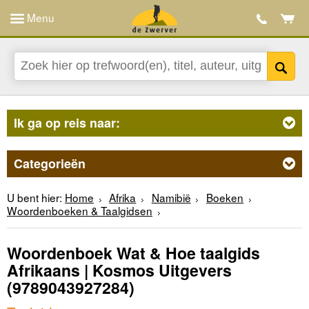
Menu
Ik ga op reis naar:
Categorieën
U bent hier:
Home
Afrika
Namibië
Boeken
Woordenboeken & Taalgidsen
Woordenboek Wat & Hoe taalgids
Afrikaans | Kosmos Uitgevers
(9789043927284)