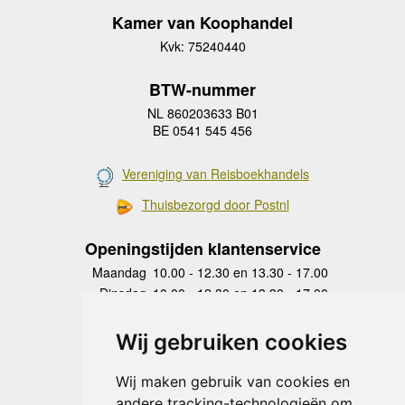
Kamer van Koophandel
Kvk: 75240440
BTW-nummer
NL 860203633 B01
BE 0541 545 456
Vereniging van Reisboekhandels
Thuisbezorgd door Postnl
Openingstijden klantenservice
Maandag
10.00 - 12.30 en 13.30 - 17.00
Dinsdag
10.00 - 12.30 en 13.30 - 17.00
Woensdag
10.00 - 12.30 en 13.30 - 17.00
Donderdag
10.00 - 12.30 en 13.30 - 17.00
Wij gebruiken cookies
Vrijdag
10.00 - 12.30 en 13.30 - 17.00
Zaterdag
gesloten
Wij maken gebruik van cookies en
Zondag
gesloten
andere tracking-technologieën om