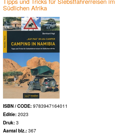
Tipps und Tricks für Slebstfahrerreisen im
Südlichen Afrika
9783947164011
ISBN / CODE:
2023
Editie:
3
Druk:
367
Aantal blz.: