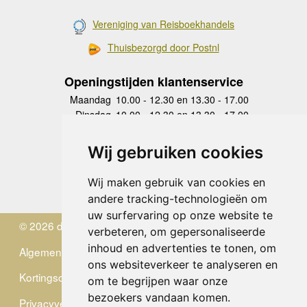
Vereniging van Reisboekhandels
Thuisbezorgd door Postnl
Openingstijden klantenservice
Maandag
10.00 - 12.30 en 13.30 - 17.00
Dinsdag
10.00 - 12.30 en 13.30 - 17.00
Woensdag
10.00 - 12.30 en 13.30 - 17.00
Donderdag
10.00 - 12.30 en 13.30 - 17.00
Wij gebruiken cookies
Vrijdag
10.00 - 12.30 en 13.30 - 17.00
Zaterdag
gesloten
Wij maken gebruik van cookies en
Zondag
gesloten
andere tracking-technologieën om
uw surfervaring op onze website te
© 2026 de Zwerver
verbeteren, om gepersonaliseerde
inhoud en advertenties te tonen, om
Algemene Voorwaarden
ons websiteverkeer te analyseren en
Kortingscode
om te begrijpen waar onze
bezoekers vandaan komen.
Privacyverklaring