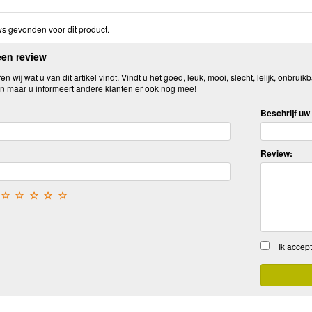
s gevonden voor dit product.
een review
n wij wat u van dit artikel vindt. Vindt u het goed, leuk, mooi, slecht, lelijk, onbruikb
n maar u informeert andere klanten er ook nog mee!
Beschrijf uw 
Review:
☆
☆
☆
☆
☆
Ik accep