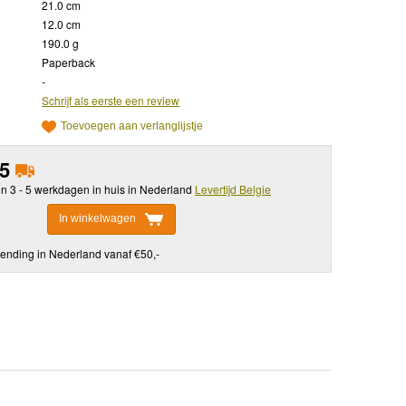
21.0 cm
12.0 cm
190.0 g
Paperback
-
Schrijf als eerste een review
Toevoegen aan verlanglijstje
95
in 3 - 5 werkdagen in huis in Nederland
Levertijd Belgie
In winkelwagen
ending in Nederland vanaf €50,-