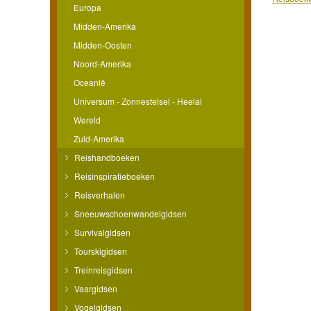
Europa
Midden-Amerika
Midden-Oosten
Noord-Amerika
Oceanië
Universum - Zonnestelsel - Heelal
Wereld
Zuid-Amerika
Reishandboeken
Reisinspiratieboeken
Reisverhalen
Sneeuwschoenwandelgidsen
Survivalgidsen
Tourskigidsen
Treinreisgidsen
Vaargidsen
Vogelgidsen