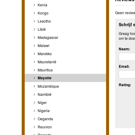
Kenia
Geen review
Kongo
Lesotho
Schrijf 
Libië
Graag hore
Madagascar
om te doe
Malawi
Naam:
Marokko
Mauretanië
Email:
Mauritius
Mayotte
Rating:
Mozambique
Namibië
Niger
Nigeria
Oeganda
Reunion
Rwanda