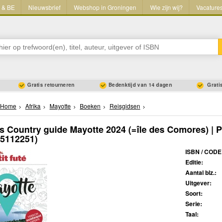
L & BE
Nieuwsbrief
Webshop in Groningen
Wie zijn wij?
Vacature
Gratis retourneren
Bedenktijd van 14 dagen
Gratis
Home
Afrika
Mayotte
Boeken
Reisgidsen
s Country guide Mayotte 2024 (=île des Comores) | P
05112251)
ISBN / CODE
Editie:
Aantal blz.:
Uitgever:
Soort:
Serie:
Taal: