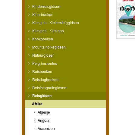
Kinderreisgidsen
Kleurboeken
Klimgids - Klettersteiggidsen
Klimgids - Klimtopo
Kookboeken
Mountainbikegidsen
Natuurgidsen
Pelgrimsroutes
Reisboeken
Reisdagboeken
Reisfotografiegidsen
Reisgidsen
Afrika
Algerije
Angola
Ascension