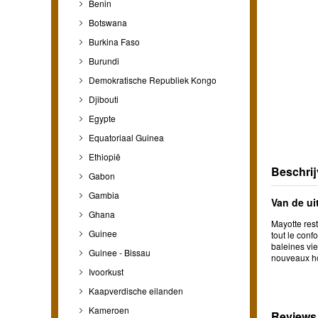
Benin
Botswana
Burkina Faso
Burundi
Demokratische Republiek Kongo
Djibouti
Egypte
Equatoriaal Guinea
Ethiopië
Beschrij
Gabon
Gambia
Van de ui
Ghana
Mayotte res
Guinee
tout le conf
baleines vie
Guinee - Bissau
nouveaux ho
Ivoorkust
Kaapverdische eilanden
Kameroen
Reviews