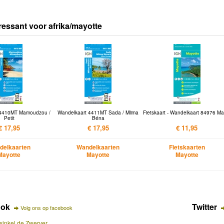
ressant voor afrika/mayotte
 4410MT Mamoudzou /
Wandelkaart 4411MT Sada / Mlima
Fietskaart - Wandelkaart 84976 Ma
Petit
Béna
€ 17,95
€ 17,95
€ 11,95
delkaarten
Wandelkaarten
Fietskaarten
Mayotte
Mayotte
Mayotte
ook
Twitter
Volg ons op facebook
inkel de Zwerver