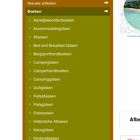
Nieuwe artikelen
Boeken
Aanwijswoordenboeken
Accommodatiegidsen
Atlassen
Bed and Breakfast Gidsen
Bergsporthandboeken
Campergidsen
Camperhandboeken
Campinggidsen
Duikgidsen
Fietsatlassen
Fietsgidsen
Fotoboeken
Afb
Historische Atlassen
Kanogidsen
Kinderatlassen