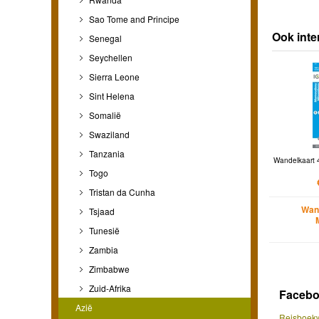
Sao Tome and Principe
Ook inte
Senegal
Seychellen
Sierra Leone
Sint Helena
Somalië
Swaziland
Tanzania
Wandelkaart
Togo
Tristan da Cunha
Wan
Tsjaad
Tunesië
Zambia
Zimbabwe
Zuid-Afrika
Faceb
Azië
Reisboekw