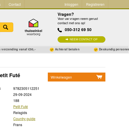
s
Contact
Inloggen
Registreren
Vragen?
Voor uw vragen neem gerust
contact met ons op!
050-312 69 50
NEEM CONTACT OP
 verzending vanaf €50,-
Achteraf betalen
Deskundig persone
etit Futé
Winkelwagen
Geen items in winkelwagen
:
9782305112251
Ga naar winkelwagen
29-09-2024
188
Petit Futé
Reisgids
Country guide
Frans