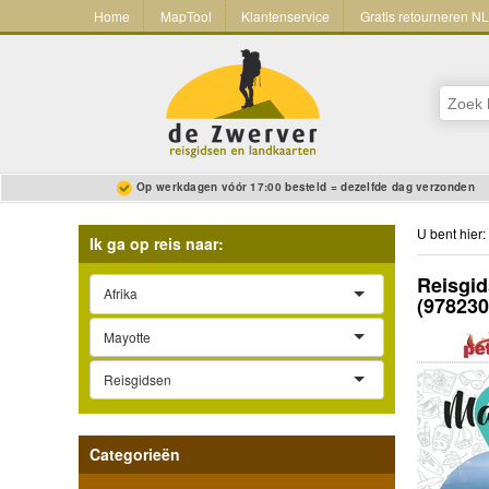
Home
MapTool
Klantenservice
Gratis retourneren N
Op werkdagen vóór 17:00 besteld = dezelfde dag verzonden
U bent hier:
Ik ga op reis naar:
Reisgid
Afrika
(97823
Mayotte
Reisgidsen
Categorieën