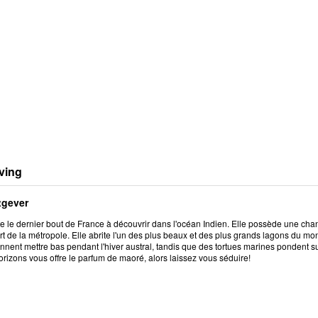
ving
tgever
te le dernier bout de France à découvrir dans l'océan Indien. Elle possède une ch
ort de la métropole. Elle abrite l'un des plus beaux et des plus grands lagons du
nnent mettre bas pendant l'hiver austral, tandis que des tortues marines pondent sur 
rizons vous offre le parfum de maoré, alors laissez vous séduire!