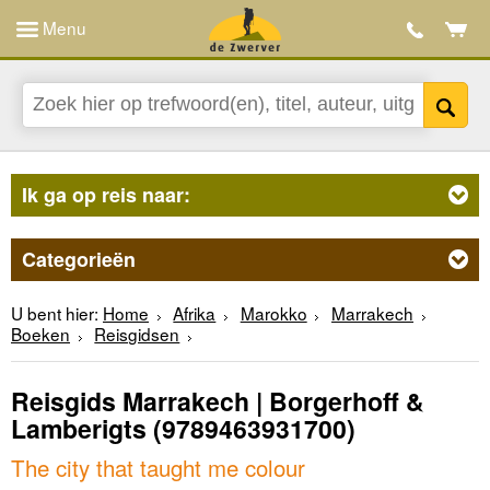
Menu
Ik ga op reis naar:
Categorieën
U bent hier:
Home
Afrika
Marokko
Marrakech
Boeken
Reisgidsen
Reisgids Marrakech | Borgerhoff &
Lamberigts
(9789463931700)
The city that taught me colour