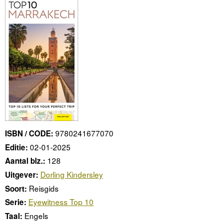
9780241677070
ISBN / CODE:
02-01-2025
Editie:
128
Aantal blz.:
Dorling Kindersley
Uitgever:
Reisgids
Soort:
Eyewitness Top 10
Serie:
Engels
Taal: