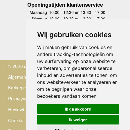
Openingstijden klantenservice
Maandag
10.00 - 12.30 en 13.30 - 17.00
Dinsdag
10.00 - 12.30 en 13.30 - 17.00
Woensdag
10.00 - 12.30 en 13.30 - 17.00
Donderdag
10.00 - 12.30 en 13.30 - 17.00
Wij gebruiken cookies
Vrijdag
10.00 - 12.30 en 13.30 - 17.00
Zaterdag
gesloten
Wij maken gebruik van cookies en
Zondag
gesloten
andere tracking-technologieën om
uw surfervaring op onze website te
© 2026 de Zwerver
verbeteren, om gepersonaliseerde
inhoud en advertenties te tonen, om
Algemene Voorwaarden
ons websiteverkeer te analyseren en
Kortingscode
om te begrijpen waar onze
bezoekers vandaan komen.
Privacyverklaring
Reviewbeleid
Ik ga akkoord
Cookies
Ik weiger