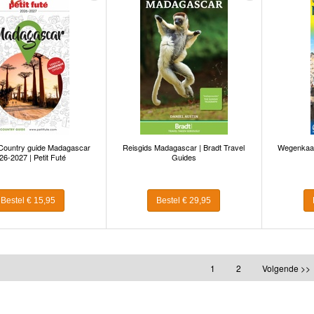
Country guide Madagascar
Reisgids Madagascar | Bradt Travel
Wegenkaar
26-2027 | Petit Futé
Guides
Bestel € 15,95
Bestel € 29,95
1
2
Volgende >>