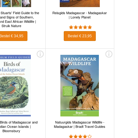
Stuarts' Field Guide to the
Reisgids Madagascar - Madagaskar
and Signs of Southern,
| Lonely Planet
nd East African Wildlife |
Struik Nature
Bestel € 34,95
Bestel € 23,95
 Birds of Madagascar and
Natuurgids Madagascar Wildlife -
ndian Ocean Islands |
Madagaskar | Bradt Travel Guides
Bloomsbury