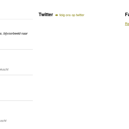
Twitter
F
Volg ons op twitter
Re
s, bijvoorbeeld naar
gekocht
kocht