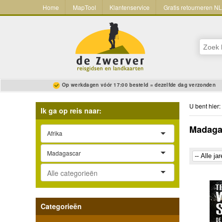
Home
MapTool
Klantenservice
Gratis retourneren N
Op werkdagen vóór 17:00 besteld = dezelfde dag verzonden
U bent hier:
Ik ga op reis naar:
Madaga
Afrika
Madagascar
Categorieën