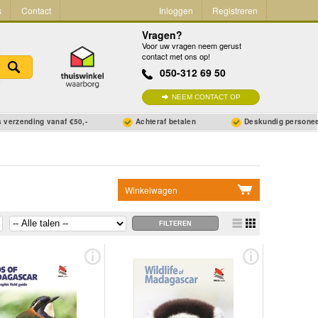
s
Contact
Inloggen
Registreren
Vragen?
Voor uw vragen neem gerust
contact met ons op!
050-312 69 50
NEEM CONTACT OP
 verzending vanaf €50,-
Achteraf betalen
Deskundig persone
Winkelwagen
Geen items in winkelwagen
Ga naar winkelwagen