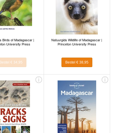
s Birds of Madagascar |
Natuurgids Wildlife of Madagascar |
eton University Press
Princeton University Press
Bestel € 34,95
Bestel € 38,95