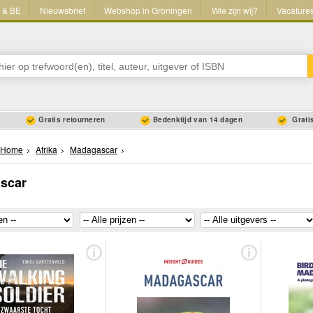
L & BE
Nieuwsbrief
Webshop in Groningen
Wie zijn wij?
Vacature
Gratis retourneren
Bedenktijd van 14 dagen
Gratis
Home
Afrika
Madagascar
scar