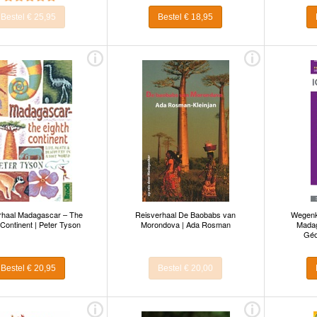
Bestel € 25,95
Bestel € 18,95
rhaal Madagascar – The
Reisverhaal De Baobabs van
Wegenka
 Continent | Peter Tyson
Morondova | Ada Rosman
Madaga
Géo
Bestel € 20,95
Bestel € 20,00