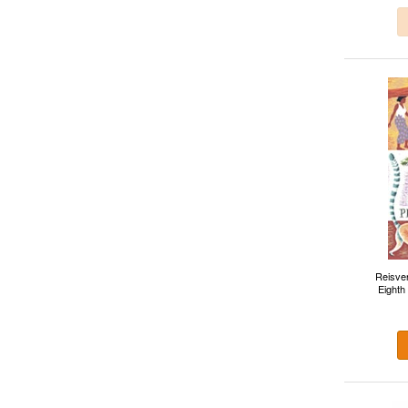
Reisve
Eighth