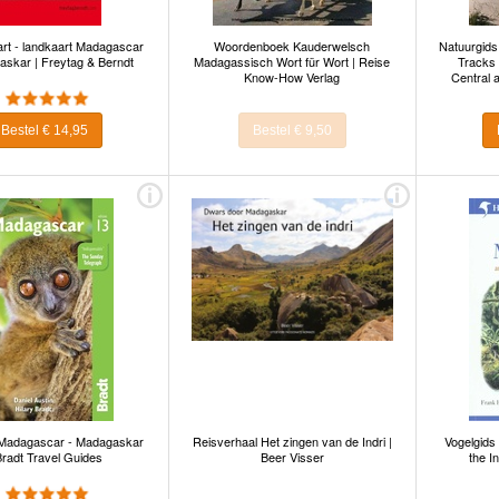
t - landkaart Madagascar
Woordenboek Kauderwelsch
Natuurgids 
askar | Freytag & Berndt
Madagassisch Wort für Wort | Reise
Tracks 
Know-How Verlag
Central a
Bestel € 14,95
Bestel € 9,50
 Madagascar - Madagaskar
Reisverhaal Het zingen van de Indri |
Vogelgids
Bradt Travel Guides
Beer Visser
the I