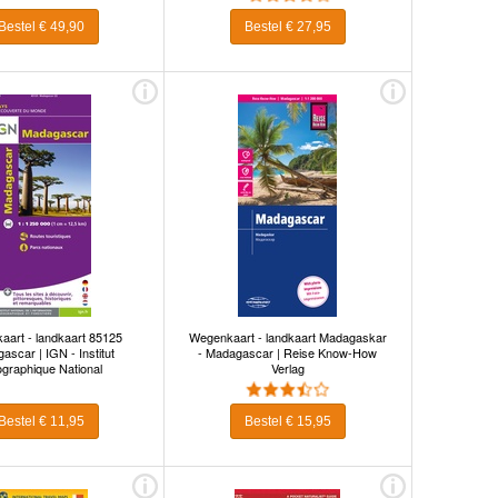
Bestel € 49,90
Bestel € 27,95
art - landkaart 85125
Wegenkaart - landkaart Madagaskar
scar | IGN - Institut
- Madagascar | Reise Know-How
graphique National
Verlag
Bestel € 11,95
Bestel € 15,95