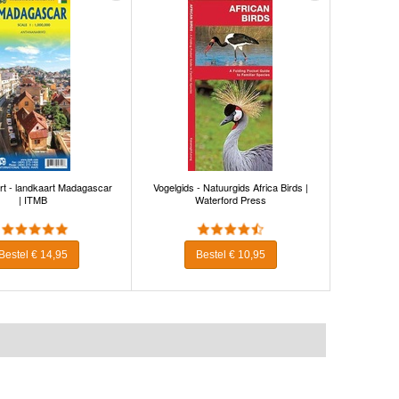
t - landkaart Madagascar
Vogelgids - Natuurgids Africa Birds |
| ITMB
Waterford Press
Bestel € 14,95
Bestel € 10,95