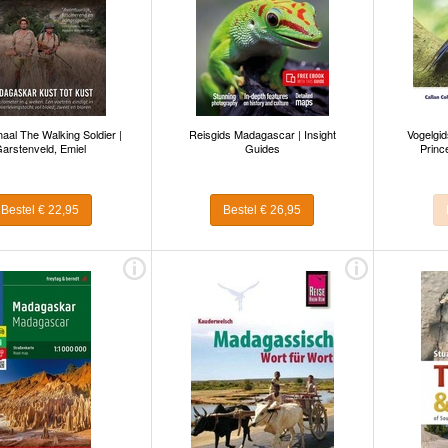
aal The Walking Soldier |
Reisgids Madagascar | Insight
Vogelgid
arstenveld, Emiel
Guides
Princ
Bestel € 22,95
Bestel € 26,95