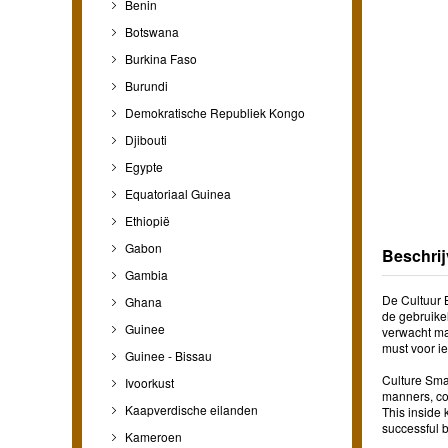
Benin
Botswana
Burkina Faso
Burundi
Demokratische Republiek Kongo
Djibouti
Egypte
Equatoriaal Guinea
Ethiopië
Gabon
Beschrij
Gambia
De Cultuur B
Ghana
de gebruike
Guinee
verwacht ma
must voor ie
Guinee - Bissau
Culture Smar
Ivoorkust
manners, com
Kaapverdische eilanden
This inside 
successful b
Kameroen