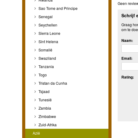
Geen review
Sao Tome and Principe
Schrijf 
Senegal
Graag hore
Seychellen
om te doe
Sierra Leone
Naam:
Sint Helena
Somalië
Email:
Swaziland
Tanzania
Togo
Rating:
Tristan da Cunha
Tsjaad
Tunesië
Zambia
Zimbabwe
Zuid-Afrika
Azië