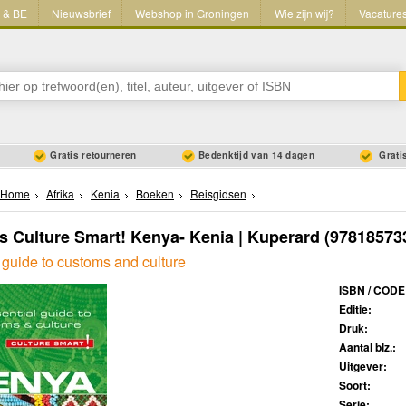
L & BE
Nieuwsbrief
Webshop in Groningen
Wie zijn wij?
Vacature
Gratis retourneren
Bedenktijd van 14 dagen
Gratis
Home
Afrika
Kenia
Boeken
Reisgidsen
s Culture Smart! Kenya- Kenia | Kuperard
(97818573
 guide to customs and culture
ISBN / CODE
Editie:
Druk:
Aantal blz.:
Uitgever:
Soort:
Serie: