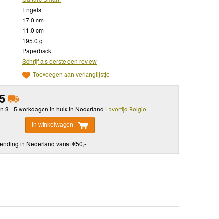
Engels
17.0 cm
11.0 cm
195.0 g
Paperback
Schrijf als eerste een review
Toevoegen aan verlanglijstje
95
in 3 - 5 werkdagen in huis in Nederland
Levertijd Belgie
In winkelwagen
ending in Nederland vanaf €50,-