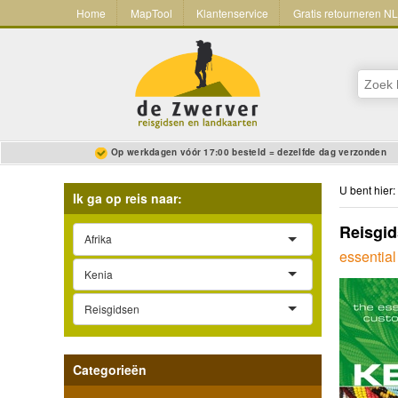
Home
MapTool
Klantenservice
Gratis retourneren N
Op werkdagen vóór 17:00 besteld = dezelfde dag verzonden
U bent hier:
Ik ga op reis naar:
Reisgid
Afrika
essential
Kenia
Reisgidsen
Categorieën