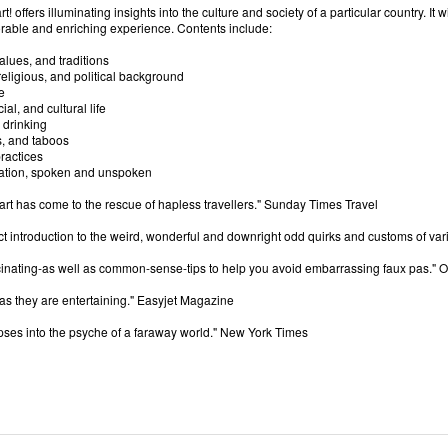
! offers illuminating insights into the culture and society of a particular country. It 
rable and enriching experience. Contents include:
alues, and traditions
, religious, and political background
e
cial, and cultural life
 drinking
ts, and taboos
ractices
ation, spoken and unspoken
rt has come to the rescue of hapless travellers." Sunday Times Travel
fect introduction to the weird, wonderful and downright odd quirks and customs of var
fascinating-as well as common-sense-tips to help you avoid embarrassing faux pas." 
l as they are entertaining." Easyjet Magazine
impses into the psyche of a faraway world." New York Times