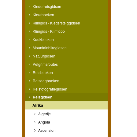
Kinderreisgidsen
Kleurboeken
Klimgids - Klettersteiggidsen
Klimgids - Klimtopo
Kookboeken
Mountainbikegidsen
Natuurgidsen
Pelgrimsroutes
Reisboeken
Reisdagboeken
Reisfotografiegidsen
Reisgidsen
Afrika
Algerije
Angola
Ascension