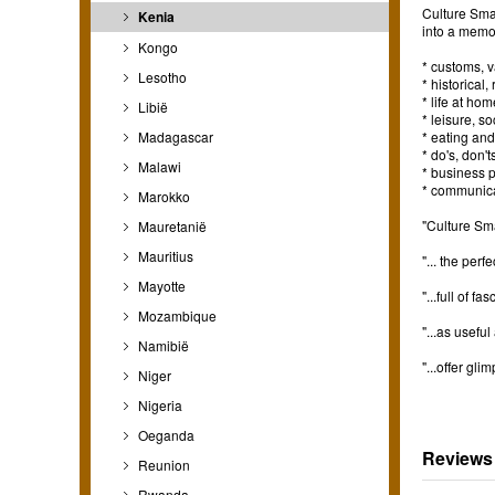
Culture Smart
Kenia
into a memo
Kongo
* customs, v
Lesotho
* historical
* life at hom
Libië
* leisure, so
* eating and
Madagascar
* do's, don'
Malawi
* business p
* communic
Marokko
"Culture Sma
Mauretanië
Mauritius
"... the per
Mayotte
"...full of 
Mozambique
"...as usefu
Namibië
"...offer gl
Niger
Nigeria
Oeganda
Reviews
Reunion
Rwanda