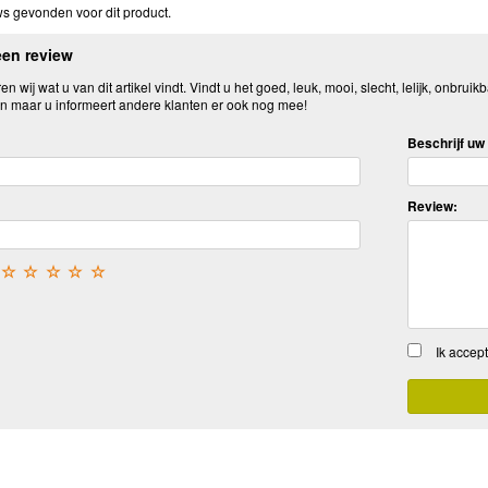
s gevonden voor dit product.
een review
n wij wat u van dit artikel vindt. Vindt u het goed, leuk, mooi, slecht, lelijk, onbruikb
n maar u informeert andere klanten er ook nog mee!
Beschrijf uw 
Review:
☆
☆
☆
☆
☆
Ik accep