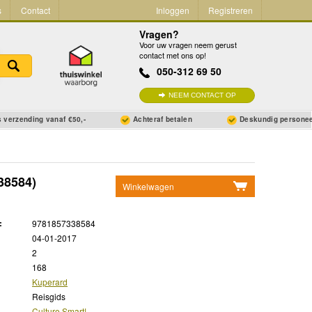
s
Contact
Inloggen
Registreren
Vragen?
Voor uw vragen neem gerust
contact met ons op!
050-312 69 50
NEEM CONTACT OP
 verzending vanaf €50,-
Achteraf betalen
Deskundig persone
38584)
Winkelwagen
Geen items in winkelwagen
:
9781857338584
Ga naar winkelwagen
04-01-2017
2
168
Kuperard
Reisgids
Culture Smart!