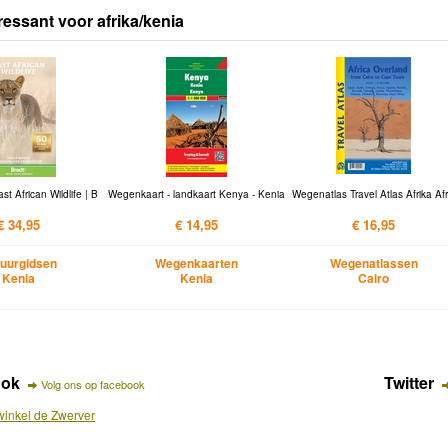
ressant voor afrika/kenia
st African Wildlife | B
Wegenkaart - landkaart Kenya - Kenia
Wegenatlas Travel Atlas Afrika Afr
€ 34,95
€ 14,95
€ 16,95
uurgidsen
Wegenkaarten
Wegenatlassen
Kenia
Kenia
Cairo
ook
Twitter
Volg ons op facebook
inkel de Zwerver