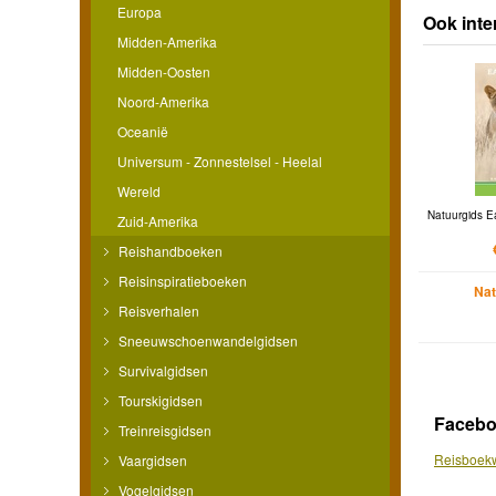
Europa
Ook inte
Midden-Amerika
Midden-Oosten
Noord-Amerika
Oceanië
Universum - Zonnestelsel - Heelal
Wereld
Natuurgids Ea
Zuid-Amerika
Reishandboeken
Reisinspiratieboeken
Nat
Reisverhalen
Sneeuwschoenwandelgidsen
Survivalgidsen
Tourskigidsen
Faceb
Treinreisgidsen
Reisboekw
Vaargidsen
Vogelgidsen