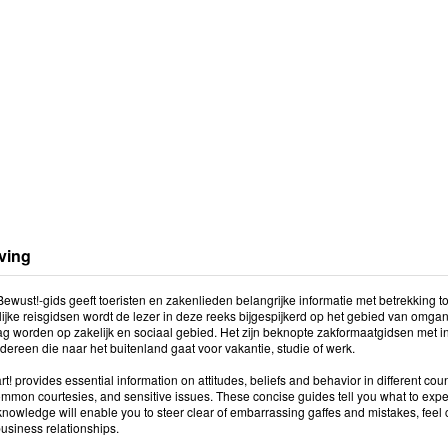
ving
ewust!-gids geeft toeristen en zakenlieden belangrijke informatie met betrekking t
lijke reisgidsen wordt de lezer in deze reeks bijgespijkerd op het gebied van om
g worden op zakelijk en sociaal gebied. Het zijn beknopte zakformaatgidsen met 
dereen die naar het buitenland gaat voor vakantie, studie of werk.
t! provides essential information on attitudes, beliefs and behavior in different coun
mon courtesies, and sensitive issues. These concise guides tell you what to expec
knowledge will enable you to steer clear of embarrassing gaffes and mistakes, feel co
usiness relationships.