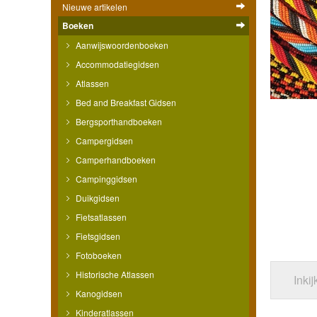
Nieuwe artikelen
Boeken
Aanwijswoordenboeken
Accommodatiegidsen
Atlassen
Bed and Breakfast Gidsen
Bergsporthandboeken
Campergidsen
Camperhandboeken
Campinggidsen
Duikgidsen
Fietsatlassen
Fietsgidsen
Fotoboeken
Historische Atlassen
Inki
Kanogidsen
Kinderatlassen