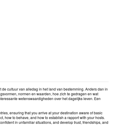
ot de cultuur van alledag in het land van bestemming. Anders dan in
gangsvormen, normen en waarden, hoe zich te gedragen en wat
interessante wetenswaardigheden over het dagelijks leven. Een
tries, ensuring that you arrive at your destination aware of basic
t, how to behave, and how to establish a rapport with your hosts.
nfident in unfamiliar situations, and develop trust, friendships, and