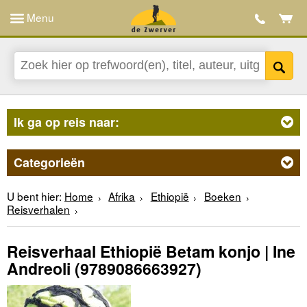
Menu
Ik ga op reis naar:
Categorieën
U bent hier:
Home
Afrika
Ethiopië
Boeken
Reisverhalen
Reisverhaal Ethiopië Betam konjo | Ine
Andreoli
(9789086663927)