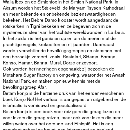
Walia ibex en de Simienfox in het Simien National Park. In
Aksum worden het Stèleveld, de Maryam Tsyson Kathedraal
en meer bekende en onbekende bezienswaardigheden
bekeken. Het Debre Damo klooster wordt aangedaan; de
rotskerken in Tigré bekeken en ze begeven zich in de
mysterieuze sfeer van het 'achtste wereldwonder' in Lalibela.
In het zuiden is het genieten op en om de meren met de
prachtige vogels, krokodillen en nijlpaarden. Daarnaast
worden verschillende bevolkingsgroepen en stammen met
een bezoekje vereerd, zoals: Rastafari, Sidama, Borana,
Konso, Hamar, Banna, Mursi, Dorze enzovoort.
Ook worden herinneringen opgehaald; zij bezoeken de
Metahara Sugar Factory en omgeving, waaronder het Awash
National Park, en maken opnieuw kennis met de
bevolkingsgroep Afar.
Betam konjo is de herziene druk van het eerder verschenen
boek Konjo Nö! Het verhaal is aangepast en uitgebreid en de
informatie is vernieuwd en geactualiseerd.
Betam konjo is een boek voor reizigers die graag lezen en
voor lezers die graag reizen, maar ook voor lezers die meer
willen weten over het oeroude land Ethiopië. Het is een
compleet geheel en bevat: een interessant en boeiend