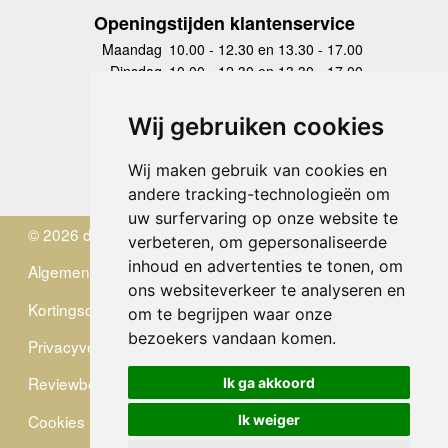
Openingstijden klantenservice
Maandag
10.00 - 12.30 en 13.30 - 17.00
Dinsdag
10.00 - 12.30 en 13.30 - 17.00
Woensdag
10.00 - 12.30 en 13.30 - 17.00
Donderdag
10.00 - 12.30 en 13.30 - 17.00
Wij gebruiken cookies
Vrijdag
10.00 - 12.30 en 13.30 - 17.00
Zaterdag
gesloten
Wij maken gebruik van cookies en
Zondag
gesloten
andere tracking-technologieën om
uw surfervaring op onze website te
© 2026 de Zwerver
verbeteren, om gepersonaliseerde
inhoud en advertenties te tonen, om
Algemene Voorwaarden
ons websiteverkeer te analyseren en
Kortingscode
om te begrijpen waar onze
bezoekers vandaan komen.
Privacyverklaring
Reviewbeleid
Ik ga akkoord
Cookies
Ik weiger