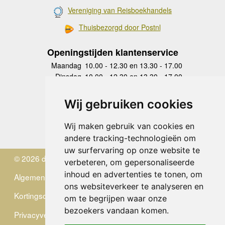
Vereniging van Reisboekhandels
Thuisbezorgd door Postnl
Openingstijden klantenservice
Maandag
10.00 - 12.30 en 13.30 - 17.00
Dinsdag
10.00 - 12.30 en 13.30 - 17.00
Woensdag
10.00 - 12.30 en 13.30 - 17.00
Donderdag
10.00 - 12.30 en 13.30 - 17.00
Wij gebruiken cookies
Vrijdag
10.00 - 12.30 en 13.30 - 17.00
Zaterdag
gesloten
Wij maken gebruik van cookies en
Zondag
gesloten
andere tracking-technologieën om
uw surfervaring op onze website te
© 2026 de Zwerver
verbeteren, om gepersonaliseerde
inhoud en advertenties te tonen, om
Algemene Voorwaarden
ons websiteverkeer te analyseren en
Kortingscode
om te begrijpen waar onze
bezoekers vandaan komen.
Privacyverklaring