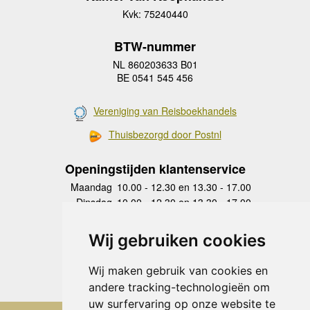
Kvk: 75240440
BTW-nummer
NL 860203633 B01
BE 0541 545 456
Vereniging van Reisboekhandels
Thuisbezorgd door Postnl
Openingstijden klantenservice
Maandag
10.00 - 12.30 en 13.30 - 17.00
Dinsdag
10.00 - 12.30 en 13.30 - 17.00
Woensdag
10.00 - 12.30 en 13.30 - 17.00
Donderdag
10.00 - 12.30 en 13.30 - 17.00
Wij gebruiken cookies
Vrijdag
10.00 - 12.30 en 13.30 - 17.00
Zaterdag
gesloten
Wij maken gebruik van cookies en
Zondag
gesloten
andere tracking-technologieën om
uw surfervaring op onze website te