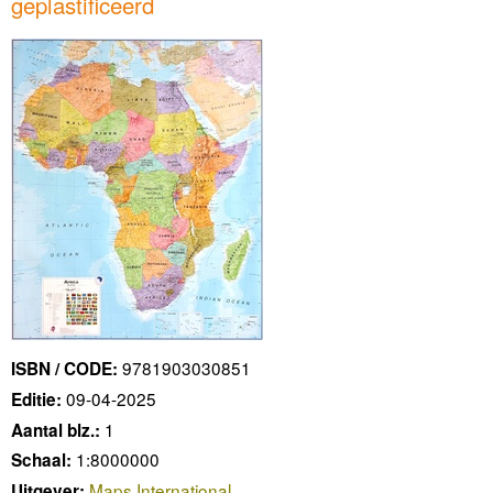
geplastificeerd
9781903030851
ISBN / CODE:
09-04-2025
Editie:
1
Aantal blz.:
1:8000000
Schaal:
Maps International
Uitgever: