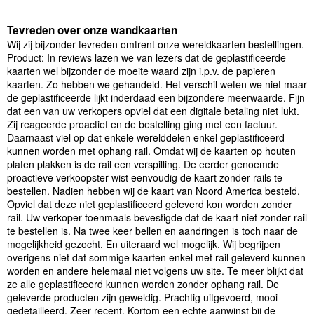
Tevreden over onze wandkaarten
Wij zij bijzonder tevreden omtrent onze wereldkaarten bestellingen.
Product: In reviews lazen we van lezers dat de geplastificeerde
kaarten wel bijzonder de moeite waard zijn i.p.v. de papieren
kaarten. Zo hebben we gehandeld. Het verschil weten we niet maar
de geplastificeerde lijkt inderdaad een bijzondere meerwaarde. Fijn
dat een van uw verkopers opviel dat een digitale betaling niet lukt.
Zij reageerde proactief en de bestelling ging met een factuur.
Daarnaast viel op dat enkele werelddelen enkel geplastificeerd
kunnen worden met ophang rail. Omdat wij de kaarten op houten
platen plakken is de rail een verspilling. De eerder genoemde
proactieve verkoopster wist eenvoudig de kaart zonder rails te
bestellen. Nadien hebben wij de kaart van Noord America besteld.
Opviel dat deze niet geplastificeerd geleverd kon worden zonder
rail. Uw verkoper toenmaals bevestigde dat de kaart niet zonder rail
te bestellen is. Na twee keer bellen en aandringen is toch naar de
mogelijkheid gezocht. En uiteraard wel mogelijk. Wij begrijpen
overigens niet dat sommige kaarten enkel met rail geleverd kunnen
worden en andere helemaal niet volgens uw site. Te meer blijkt dat
ze alle geplastificeerd kunnen worden zonder ophang rail. De
geleverde producten zijn geweldig. Prachtig uitgevoerd, mooi
gedetailleerd. Zeer recent. Kortom een echte aanwinst bij de