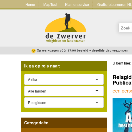
Home
MapTool
Klantenservice
Gratis retourneren N
Op werkdagen vóór 17:00 besteld = dezelfde dag verzonden
U bent hier:
Ik ga op reis naar:
Reisgi
Afrika
Publica
een perso
Alle landen
Reisgidsen
Categorieën