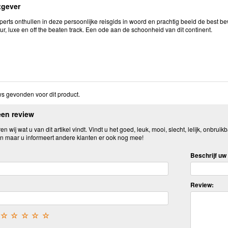
tgever
xperts onthullen in deze persoonlijke reisgids in woord en prachtig beeld de best
uur, luxe en off the beaten track. Een ode aan de schoonheid van dit continent.
s gevonden voor dit product.
een review
n wij wat u van dit artikel vindt. Vindt u het goed, leuk, mooi, slecht, lelijk, onbruikb
n maar u informeert andere klanten er ook nog mee!
Beschrijf uw 
Review:
☆
☆
☆
☆
☆