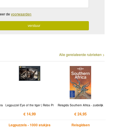
teer de
voorwaarden
Alle gerelateerde rubrieken >
tra
Legpuzzel Eye of the tiger | Rebo Pr
Reisgids Southern Africa - zuidelijk
€ 14,99
€ 24,95
Legpuzzels - 1000 stukjes
Reisgidsen