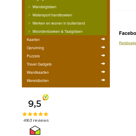
Wandelgidsen
Watersport handboeken
Werken en wonen in buitenland
Woordenboeken & Taalgidsen
Faceb
Kaarten
Reisboekw
Opruiming
Puzzels
Travel Gadgets
Wandkaarten
Wereldbollen