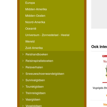
Europa
Midden-Amerika
Midden-Oosten
Noord-Amerika
Oceanië
Universum - Zonnestelsel - Heelal
Wereld
Ook inte
Zuid-Amerika
Reishandboeken
Reisinspiratieboeken
Reisverhalen
Sneeuwschoenwandelgidsen
Survivalgidsen
Tourskigidsen
Vogelgids Bir
Treinreisgidsen
Vaargidsen
Vo
Vogelgidsen