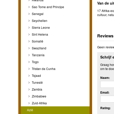
Van de ui
Sao Tome and Principe
17 Afrika-e
Senegal
cultuur, nat
Seychellen
Sierra Leone
Sint Helena
Reviews
Somalië
Geen review
Swaziland
Tanzania
Schrijf 
Togo
Graag hore
om te doe
Tristan da Cunha
Tsjaad
Naam:
Tunesië
Zambia
Email:
Zimbabwe
Zuid-Afrika
Rating:
Azië