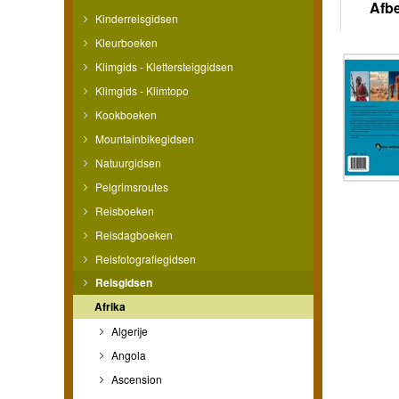
Afb
Kinderreisgidsen
Kleurboeken
Klimgids - Klettersteiggidsen
Klimgids - Klimtopo
Kookboeken
Mountainbikegidsen
Natuurgidsen
Pelgrimsroutes
Reisboeken
Reisdagboeken
Reisfotografiegidsen
Reisgidsen
Afrika
Algerije
Angola
Ascension