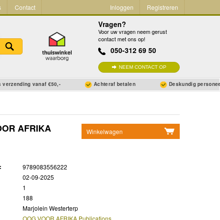
s
Contact
Inloggen
Registreren
Vragen?
Voor uw vragen neem gerust
contact met ons op!
050-312 69 50
NEEM CONTACT OP
 verzending vanaf €50,-
Achteraf betalen
Deskundig persone
VOOR AFRIKA
Winkelwagen
Geen items in winkelwagen
Ga naar winkelwagen
:
9789083556222
02-09-2025
1
188
Marjolein Westerterp
OOG VOOR AFRIKA Publications