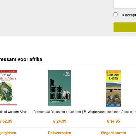
Ik accep
ressant voor afrika
ds of western Africa |
Reisverhaal De laatste neushoorn | E
Wegenkaart - landkaart Africa cen
€ 62,95
€ 24,99
€ 14,95
gelgidsen
Reisverhalen
Wegenkaarten