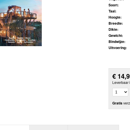
Soort:
Taal:
Hoogte:
Breedte:
Dikte:
Gewicht:
Bindwijze:
Uitvoering:
€
14,
Leverbaar 
Gratis
verz