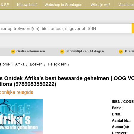
L & BE
Nieuwsbrief
Webshop in Groningen
Wie zijn wij?
Vacature
Gratis retourneren
Bedenktijd van 14 dagen
Gratis
Home
Afrika
Boeken
Reisgidsen
ds Ontdek Afrika's best bewaarde geheimen | OOG 
tions
(9789083556222)
onlijke reisgids
ISBN / CODE
Editie:
Druk:
Aantal blz.:
Auteur(s):
Uitgever: