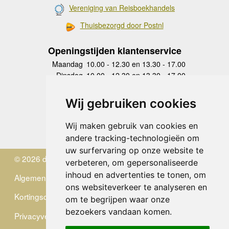
Vereniging van Reisboekhandels
Thuisbezorgd door Postnl
Openingstijden klantenservice
Maandag
10.00 - 12.30 en 13.30 - 17.00
Dinsdag
10.00 - 12.30 en 13.30 - 17.00
Woensdag
10.00 - 12.30 en 13.30 - 17.00
Donderdag
10.00 - 12.30 en 13.30 - 17.00
Wij gebruiken cookies
Vrijdag
10.00 - 12.30 en 13.30 - 17.00
Zaterdag
gesloten
Wij maken gebruik van cookies en
Zondag
gesloten
andere tracking-technologieën om
uw surfervaring op onze website te
© 2026 de Zwerver
verbeteren, om gepersonaliseerde
inhoud en advertenties te tonen, om
Algemene Voorwaarden
ons websiteverkeer te analyseren en
Kortingscode
om te begrijpen waar onze
bezoekers vandaan komen.
Privacyverklaring