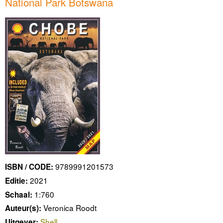
National Park Botswana
9789991201573
ISBN / CODE:
2021
Editie:
1:760
Schaal:
Veronica Roodt
Auteur(s):
Shell
Uitgever: