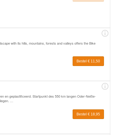
ape with its hills, mountains, forests and valleys offers the Bike
Bestel € 11,50
n en geplastificeerd. Startpunkt des 550 km langen Oder-Neiße-
liegen. …
Bestel € 18,95