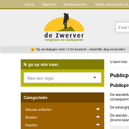
Home
MapTool
Klantenservice
Gratis retourneren N
Op werkdagen vóór 17:00 besteld = dezelfde dag verzonden
U bent hier:
Ik ga op reis naar:
Publicp
Publicpr
De wandelkaa
Categorieën
consequent
De belangri
Nieuwe artikelen
De wandel-,
Boeken
(bruine kaa
Kaarten