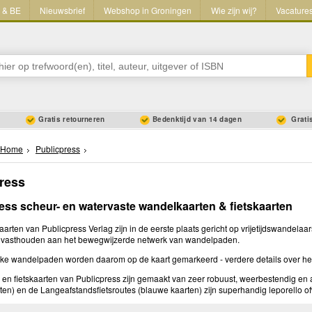
L & BE
Nieuwsbrief
Webshop in Groningen
Wie zijn wij?
Vacature
Gratis retourneren
Bedenktijd van 14 dagen
Gratis
Home
Publicpress
ress
ess scheur- en watervaste wandelkaarten & fietskaarten
rten van Publicpress Verlag zijn in de eerste plaats gericht op vrijetijdswandelaa
 vasthouden aan het bewegwijzerde netwerk van wandelpaden.
jke wandelpaden worden daarom op de kaart gemarkeerd - verdere details over het
 en fietskaarten van Publicpress zijn gemaakt van zeer robuust, weerbestendig en
rten) en de Langeafstandsfietsroutes (blauwe kaarten) zijn superhandig leporello