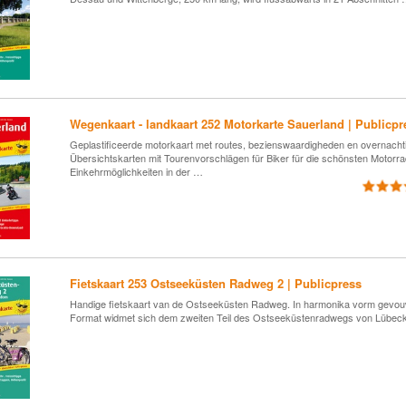
Wegenkaart - landkaart 252 Motorkarte Sauerland | Publicpr
Geplastificeerde motorkaart met routes, bezienswaardigheden en overnac
Übersichtskarten mit Tourenvorschlägen für Biker für die schönsten Motorra
Einkehrmöglichkeiten in der …
Fietskaart 253 Ostseeküsten Radweg 2 | Publicpress
Handige fietskaart van de Ostseeküsten Radweg. In harmonika vorm gevouwe
Format widmet sich dem zweiten Teil des Ostseeküstenradwegs von Lübe