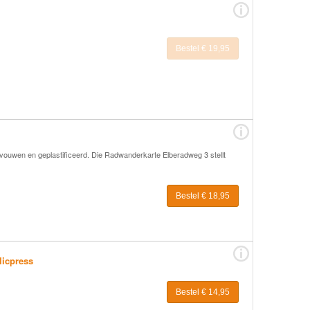
Bestel € 19,95
vouwen en geplastificeerd. Die Radwanderkarte Elberadweg 3 stellt
Bestel € 18,95
licpress
Bestel € 14,95