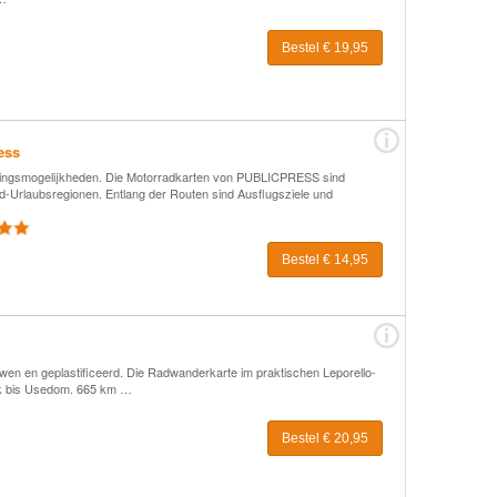
Bestel € 19,95
ess
htingsmogelijkheden. Die Motorradkarten von PUBLICPRESS sind
d-Urlaubsregionen. Entlang der Routen sind Ausflugsziele und
Bestel € 14,95
n en geplastificeerd. Die Radwanderkarte im praktischen Leporello-
ck bis Usedom. 665 km …
Bestel € 20,95