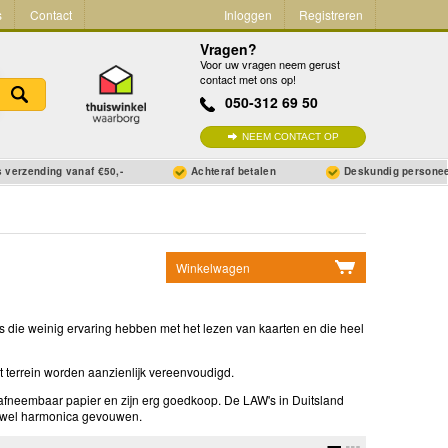
s
Contact
Inloggen
Registreren
Vragen?
Voor uw vragen neem gerust
contact met ons op!
050-312 69 50
NEEM CONTACT OP
 verzending vanaf €50,-
Achteraf betalen
Deskundig persone
Winkelwagen
Geen items in winkelwagen
Ga naar winkelwagen
rs die weinig ervaring hebben met het lezen van kaarten en die heel
 terrein worden aanzienlijk vereenvoudigd.
 afneembaar papier en zijn erg goedkoop. De LAW's in Duitsland
 ofwel harmonica gevouwen.