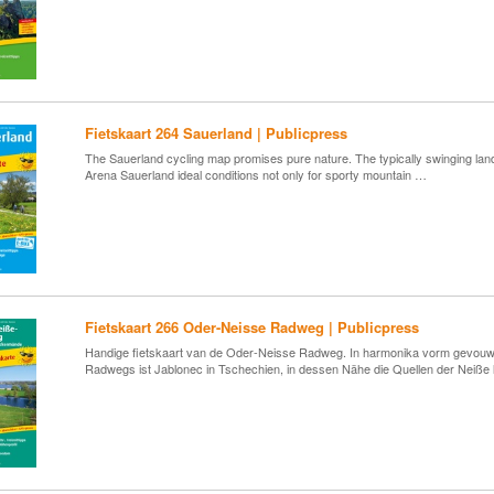
Fietskaart 264 Sauerland | Publicpress
The Sauerland cycling map promises pure nature. The typically swinging landsc
Arena Sauerland ideal conditions not only for sporty mountain …
Fietskaart 266 Oder-Neisse Radweg | Publicpress
Handige fietskaart van de Oder-Neisse Radweg. In harmonika vorm gevouwe
Radwegs ist Jablonec in Tschechien, in dessen Nähe die Quellen der Neiße 