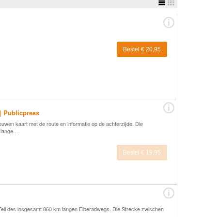
Bestel € 20,95
| Publicpress
wen kaart met de route en informatie op de achterzijde. Die
m lange …
Bestel € 19,95
 Teil des insgesamt 860 km langen Elberadwegs. Die Strecke zwischen
 …