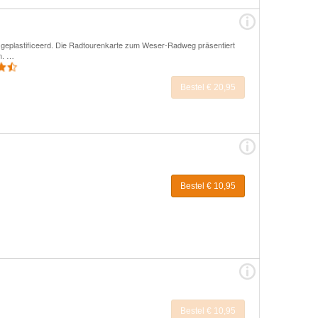
geplastificeerd. Die Radtourenkarte zum Weser-Radweg präsentiert
n. …
Bestel € 20,95
Bestel € 10,95
Bestel € 10,95