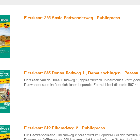
Fietskaart 225 Saale Radwanderweg | Publicpress
Fietskaart 235 Donau-Radweg 1 , Donaueschingen - Passau 
Fietskaart van de Donau Radweg 1, geplastificeerd. In harmonica-vorm gevou
Radwanderkarte im übersichtlichen Leporello-Format bildet die erste 597 k
Fietskaart 242 Elberadweg 2 | Publicpress
Die Radwanderkarte Elberadweg 2 präsentiert im Leporello-Stil den zweiten
Dessau und Wittenberge, 250 km lang, wird flussabwärts in 21 Abschnitten