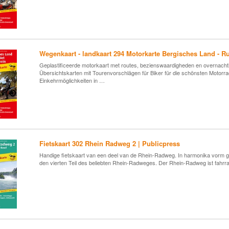
Wegenkaart - landkaart 294 Motorkarte Bergisches Land - Ru
Geplastificeerde motorkaart met routes, bezienswaardigheden en overnac
Übersichtskarten mit Tourenvorschlägen für Biker für die schönsten Motorra
Einkehrmöglichkeiten in …
Fietskaart 302 Rhein Radweg 2 | Publicpress
Handige fietskaart van een deel van de Rhein-Radweg. In harmonika vorm gev
den vierten Teil des beliebten Rhein-Radweges. Der Rhein-Radweg ist fahrr