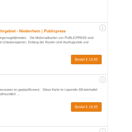
hrgebiet - Niederrhein | Publicpress
htingsmogelijkheden. Die Motorradkarten von PUBLICPRESS sind
d-Urlaubsregionen. Entlang der Routen sind Ausflugsziele und
Bestel € 14,95
ouwen en geplastificeerd. Diese Karte im Leporello-Stil beinhaltet
adfreundlich …
Bestel € 19,95