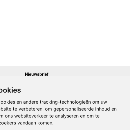
Nieuwsbrief
.30 - 17.00
Op de hoogte blijven van nieuwe reisgidsen,
travelgadgets en kaarten? Geef u op voor onze
.30 - 17.00
ookies
nieuwsbrief. U ontvangt de nieuwsbrief 1x per maand.
.30 - 17.00
.30 - 17.00
Bekijk hier onze laatste nieuwsbrief:
.30 - 17.00
cookies en andere tracking-technologieën om uw
Onze laatste Nieuwsbrief
bsite te verbeteren, om gepersonaliseerde inhoud en
om ons websiteverkeer te analyseren en om te
Inschrijven
zoekers vandaan komen.