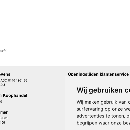
kocht
evens
Openingstijden klantenservice
RABO 0140 1961 88
Maandag
10.00 - 12.30 en 13
L2U
Dinsdag
10.00 - 12.30 en 13
Wij gebruiken c
Woensdag
10.00 - 12.30 en 13
n Koophandel
Donderdag
10.00 - 12.30 en 13
Vrijdag
10.00 - 12.30 en 13
40
Wij maken gebruik van 
Zaterdag
gesloten
surfervaring op onze we
Zondag
gesloten
mer
advertenties te tonen, 
3 B01
begrijpen waar onze be
 456