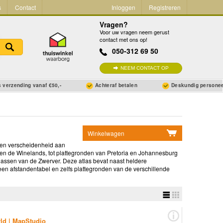
s
Contact
Inloggen
Registreren
Vragen?
Voor uw vragen neem gerust
contact met ons op!
050-312 69 50
NEEM CONTACT OP
 verzending vanaf €50,-
Achteraf betalen
Deskundig persone
Winkelwagen
een verscheidenheid aan
Geen items in winkelwagen
 en de Winelands, tot plattegronden van Pretoria en Johannesburg
lassen van de Zwerver. Deze atlas bevat naast heldere
Ga naar winkelwagen
een afstandentabel en zelfs plattegronden van de verschillende
rld | MapStudio