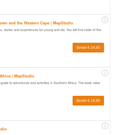
 Town and the Western Cape | MapStudio
, tastes and experiences for young and old. You will find state-of-the-
Bestel € 24,95
 Africa | MapStudio
e guide to adventures and activities in Southern Africa. The book rates
Bestel € 19,95
udio