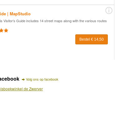
uide | MapStudio
Visitor’s Guide includes 14 street maps along with the various routes
Bestel € 14,50
acebook
Volg ons op facebook
isboekwinkel de Zwerver