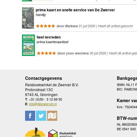
prima kaart en snelle service van De Zwerver
handig
door Barbara
31 juli 2026 | Heeft dit artikel gekocht
heel tevreden
prima kaartenaanbod
door yvon werniers
30 juli 2026 | Heeft dit artikel ge
Contactgegevens
Bankgeg
Reisboekwinkel de Zwerver B.V.
IBAN: NL11 
BIC: RABON
Protonstraat 13C
9743 AL Groningen
: +31 (0)50 - 3 12 69 50
T
Kamer va
:
info@dezwerver.nl
E
Kvk: 752404
BTW-num
NL 86020363
BE 0541 545