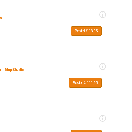
io
Bestel € 18,95
m | MapStudio
Bestel € 111,95