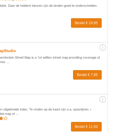
lobe. Daar de heldere kleuren zijn de landen goed te onderscheiden.
Bestel € 24,95
MapStudio
mfontein Street Map is a 1st edition street map providing coverage of
names …
Bestel € 7,95
 uitgebreide index. Te vinden op de kaart zijn o.a. spoorlijnen +
iled map of …
Bestel € 11,50