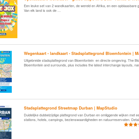
Een leuke set van 2 wandkaarten, de wereld en Afrika, en een opblaasbare g
Van elk land is ook de …
Wegenkaart - landkaart - Stadsplattegrond Bloemfontein | 
Uitgebreide stadsplattegrond van Bloemfontein en directe omgeving. The Bloe
Bloemfontein and surrounds, plus includes the latest interchange layouts, 
Stadsplattegrond Streetmap Durban | MapStudio
Duidelijke dubbelzijdige plattegrond van Durban en omliggende wijken met een
stations, hotels, campings, bezienswaardigheden en natuurreservaten. Deta