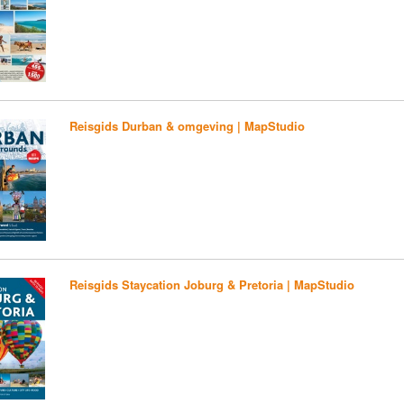
Reisgids Durban & omgeving | MapStudio
Reisgids Staycation Joburg & Pretoria | MapStudio