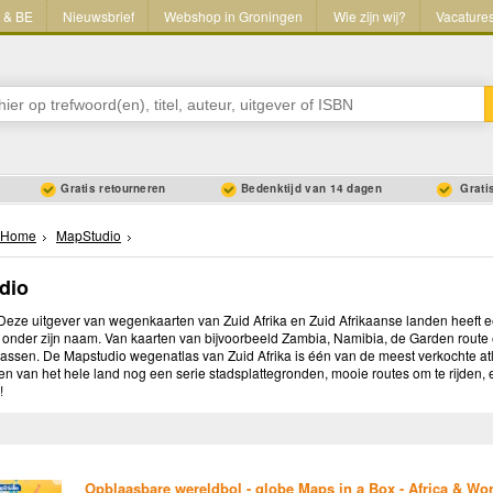
L & BE
Nieuwsbrief
Webshop in Groningen
Wie zijn wij?
Vacature
Gratis retourneren
Bedenktijd van 14 dagen
Gratis
Home
MapStudio
dio
Deze uitgever van wegenkaarten van Zuid Afrika en Zuid Afrikaanse landen heeft 
 onder zijn naam. Van kaarten van bijvoorbeeld Zambia, Namibia, de Garden route
lassen. De Mapstudio wegenatlas van Zuid Afrika is één van de meest verkochte at
n van het hele land nog een serie stadsplattegronden, mooie routes om te rijden, 
!
Opblaasbare wereldbol - globe Maps in a Box - Africa & Wo