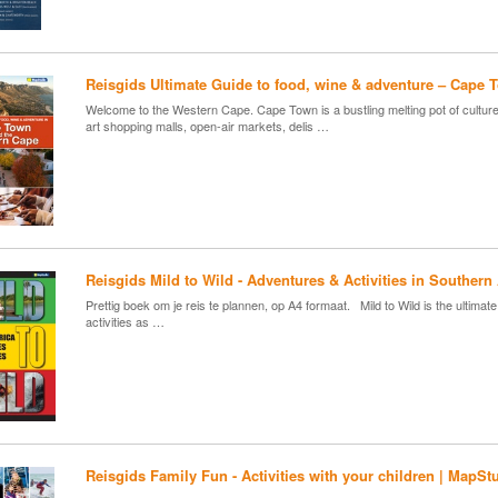
Reisgids Ultimate Guide to food, wine & adventure – Cape
Welcome to the Western Cape. Cape Town is a bustling melting pot of cultures
art shopping malls, open-air markets, delis …
Reisgids Mild to Wild - Adventures & Activities in Southern
Prettig boek om je reis te plannen, op A4 formaat. Mild to Wild is the ultimat
activities as …
Reisgids Family Fun - Activities with your children | MapSt