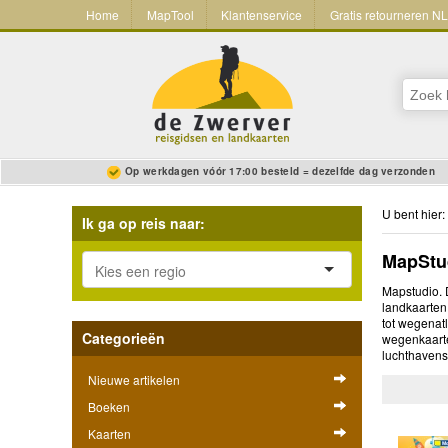
Home
MapTool
Klantenservice
Gratis retourneren N
Op werkdagen vóór 17:00 besteld = dezelfde dag verzonden
U bent hier:
Ik ga op reis naar:
MapStu
Mapstudio. 
landkaarten
tot wegenat
Categorieën
wegenkaarte
luchthavens
Nieuwe artikelen
Boeken
Kaarten