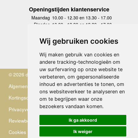
Openingstijden klantenservice
Maandag
10.00 - 12.30 en 13.30 - 17.00
Dinsdag
10.00 - 12.30 en 13.30 - 17.00
Woensdag
10.00 - 12.30 en 13.30 - 17.00
Donderdag
10.00 - 12.30 en 13.30 - 17.00
Wij gebruiken cookies
Vrijdag
10.00 - 12.30 en 13.30 - 17.00
Zaterdag
gesloten
Wij maken gebruik van cookies en
Zondag
gesloten
andere tracking-technologieën om
uw surfervaring op onze website te
© 2026 de Zwerver
verbeteren, om gepersonaliseerde
inhoud en advertenties te tonen, om
Algemene Voorwaarden
ons websiteverkeer te analyseren en
Kortingscode
om te begrijpen waar onze
bezoekers vandaan komen.
Privacyverklaring
Reviewbeleid
Ik ga akkoord
Cookies
Ik weiger