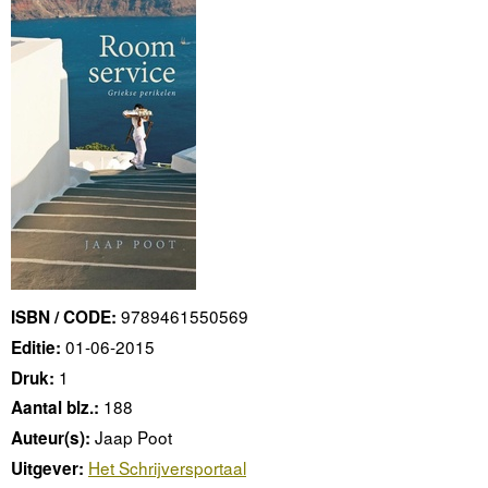
9789461550569
ISBN / CODE:
01-06-2015
Editie:
1
Druk:
188
Aantal blz.:
Jaap Poot
Auteur(s):
Het Schrijversportaal
Uitgever: