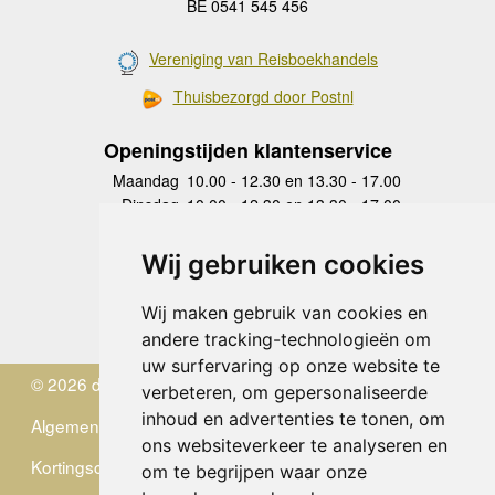
BE 0541 545 456
Vereniging van Reisboekhandels
Thuisbezorgd door Postnl
Openingstijden klantenservice
Maandag
10.00 - 12.30 en 13.30 - 17.00
Dinsdag
10.00 - 12.30 en 13.30 - 17.00
Woensdag
10.00 - 12.30 en 13.30 - 17.00
Donderdag
10.00 - 12.30 en 13.30 - 17.00
Wij gebruiken cookies
Vrijdag
10.00 - 12.30 en 13.30 - 17.00
Zaterdag
gesloten
Wij maken gebruik van cookies en
Zondag
gesloten
andere tracking-technologieën om
uw surfervaring op onze website te
© 2026 de Zwerver
verbeteren, om gepersonaliseerde
inhoud en advertenties te tonen, om
Algemene Voorwaarden
ons websiteverkeer te analyseren en
Kortingscode
om te begrijpen waar onze