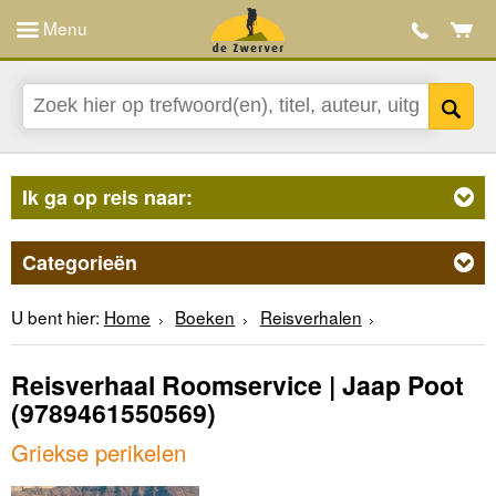
Menu
Ik ga op reis naar:
Categorieën
U bent hier:
Home
Boeken
Reisverhalen
Reisverhaal Roomservice | Jaap Poot
(9789461550569)
Griekse perikelen