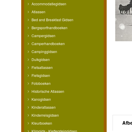
Accommodatiegidsen
Atlassen
Bed and Breakfast Gidsen
Bergsporthandboeken
Campergidsen
Camperhandboeken
Campinggidsen
Duikgidsen
Fietsatlassen
Fietsgidsen
Fotoboeken
Historische Atlassen
Kanogidsen
Kinderatlassen
Kinderreisgidsen
Afb
Kleurboeken
Klimgids - Klettersteiggidsen