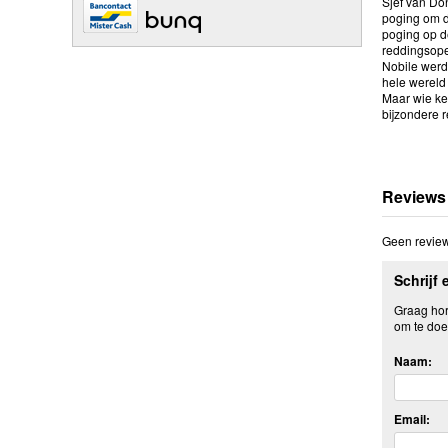
Sjef van Do
poging om de
poging op d
reddingsoper
Nobile werd
hele wereld 
Maar wie ke
bijzondere 
Reviews
Geen review
Schrijf 
Graag hore
om te doe
Naam:
Email: