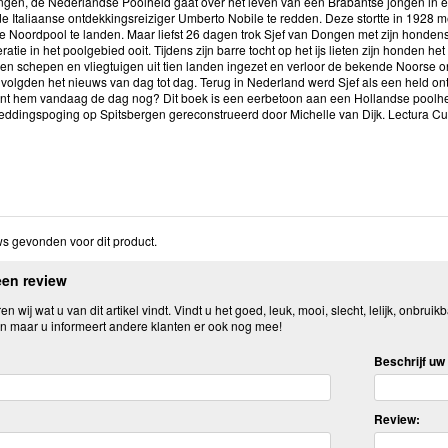
ngen, de Nederlandse Poolheld gaat over het leven van een Brabantse jongen in e
 Italiaanse ontdekkingsreiziger Umberto Nobile te redden. Deze stortte in 1928 met 
e Noordpool te landen. Maar liefst 26 dagen trok Sjef van Dongen met zijn hondens
atie in het poolgebied ooit. Tijdens zijn barre tocht op het ijs lieten zijn honden h
en schepen en vliegtuigen uit tien landen ingezet en verloor de bekende Noorse 
volgden het nieuws van dag tot dag. Terug in Nederland werd Sjef als een held ont
nt hem vandaag de dag nog? Dit boek is een eerbetoon aan een Hollandse poolhel
reddingspoging op Spitsbergen gereconstrueerd door Michelle van Dijk. Lectura 
s gevonden voor dit product.
een review
n wij wat u van dit artikel vindt. Vindt u het goed, leuk, mooi, slecht, lelijk, onbruikb
n maar u informeert andere klanten er ook nog mee!
Beschrijf uw 
Review: