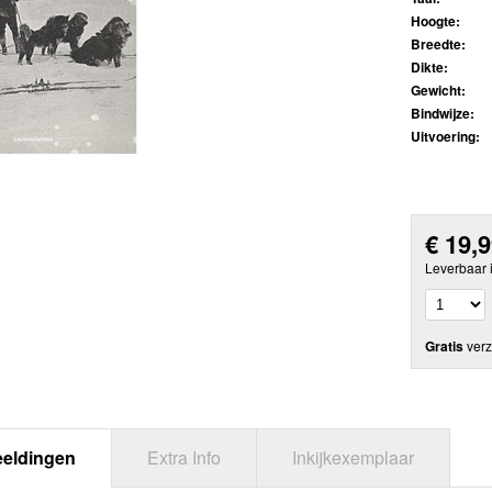
Hoogte:
Breedte:
Dikte:
Gewicht:
Bindwijze:
Uitvoering:
€
19,
Leverbaar 
Gratis
verz
eeldingen
Extra Info
Inkijkexemplaar