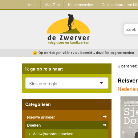
Home
MapTool
Klantenservice
Gratis retourneren N
Op werkdagen vóór 17:00 besteld = dezelfde dag verzonden
U bent hier:
Ik ga op reis naar:
Reisver
Nederlan
Categorieën
Nieuwe artikelen
Boeken
Aanwijswoordenboeken