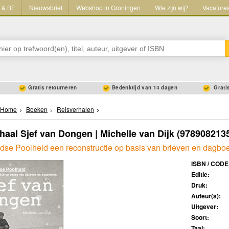
L & BE
Nieuwsbrief
Webshop in Groningen
Wie zijn wij?
Vacature
Gratis retourneren
Bedenktijd van 14 dagen
Gratis
Home
Boeken
Reisverhalen
haal Sjef van Dongen | Michelle van Dijk
(978908213
dse Poolheld een reconstructie op basis van brieven en dagbo
ISBN / CODE
Editie:
Druk:
Auteur(s):
Uitgever:
Soort:
Taal: