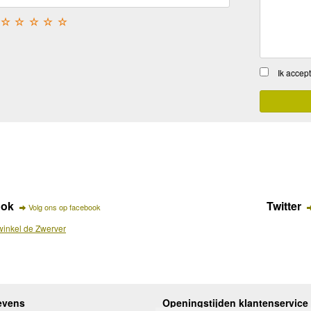
☆
☆
☆
☆
☆
Ik accep
ook
Twitter
Volg ons op facebook
inkel de Zwerver
evens
Openingstijden klantenservice