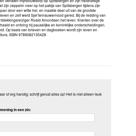
en verlaten mijnbouwdorp op Spitsbergen en zijn heldhaftige
zijn zeppelin neer op het pakijs van Spitsbergen tijdens zijn
pan door een witte hel, en maakte deel uit van de grootste
et leven en zelf werd Sjef ternauwernood gered. Bij de redding van
ontdekkingsreiziger Roald Amundsen het leven. Kranten over de
haald en ontving hij pauselijke en koninklijke onderscheidingen.
d. Op basis van brieven en dagboeken wordt zijn leven en
Cultura, ISBN 9789082135428
aar of erg handig: schrijf gerust alles op! Het is niet alleen leuk
mening in een zin: