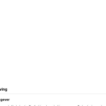
ving
tgever