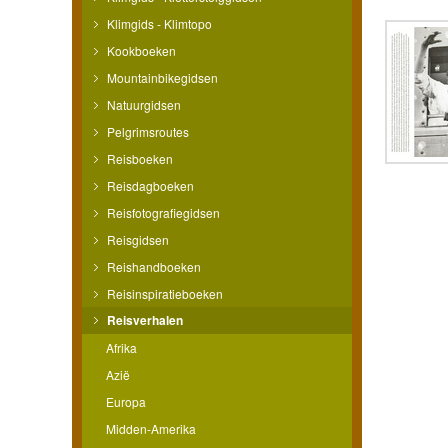
Klimgids - Klimtopo
Kookboeken
Mountainbikegidsen
Natuurgidsen
Pelgrimsroutes
Reisboeken
Reisdagboeken
Reisfotografiegidsen
Reisgidsen
Reishandboeken
Reisinspiratieboeken
Reisverhalen
Afrika
Azië
Europa
Midden-Amerika