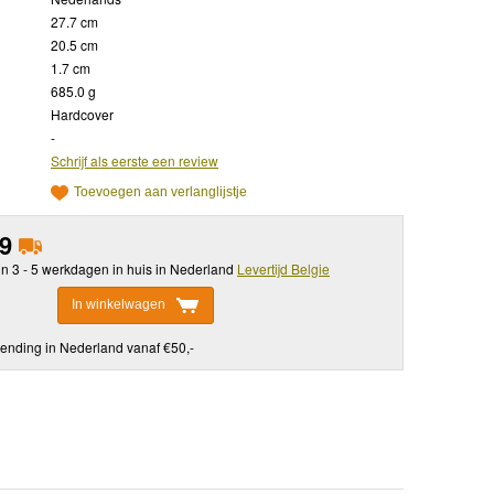
27.7 cm
20.5 cm
1.7 cm
685.0 g
Hardcover
-
Schrijf als eerste een review
Toevoegen aan verlanglijstje
99
in 3 - 5 werkdagen in huis in Nederland
Levertijd Belgie
In winkelwagen
ending in Nederland vanaf €50,-