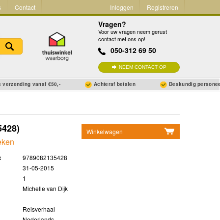
s
Contact
Inloggen
Registreren
Vragen?
Voor uw vragen neem gerust
contact met ons op!
050-312 69 50
NEEM CONTACT OP
 verzending vanaf €50,-
Achteraf betalen
Deskundig persone
5428)
Winkelwagen
eken
Geen items in winkelwagen
:
9789082135428
Ga naar winkelwagen
31-05-2015
1
Michelle van Dijk
Reisverhaal
Nederlands