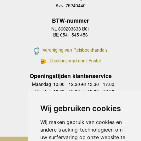
Kvk: 75240440
BTW-nummer
NL 860203633 B01
BE 0541 545 456
Vereniging van Reisboekhandels
Thuisbezorgd door Postnl
Openingstijden klantenservice
Maandag
10.00 - 12.30 en 13.30 - 17.00
Dinsdag
10.00 - 12.30 en 13.30 - 17.00
Woensdag
10.00 - 12.30 en 13.30 - 17.00
Donderdag
10.00 - 12.30 en 13.30 - 17.00
Wij gebruiken cookies
Vrijdag
10.00 - 12.30 en 13.30 - 17.00
Zaterdag
gesloten
Wij maken gebruik van cookies en
Zondag
gesloten
andere tracking-technologieën om
uw surfervaring op onze website te