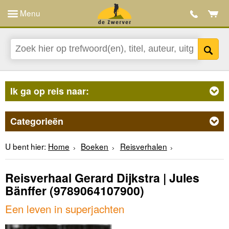
Menu
Ik ga op reis naar:
Categorieën
U bent hier:
Home
Boeken
Reisverhalen
Reisverhaal Gerard Dijkstra | Jules
Bänffer
(9789064107900)
Een leven in superjachten