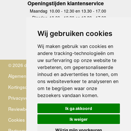
Openingstijden klantenservice
Maandag
10.00 - 12.30 en 13.30 - 17.00
Dinsdag
10.00 - 12.30 en 13.30 - 17.00
Woensdag
10.00 - 12.30 en 13.30 - 17.00
Donderdag
10.00 - 12.30 en 13.30 - 17.00
Wij gebruiken cookies
Vrijdag
10.00 - 12.30 en 13.30 - 17.00
Zaterdag
gesloten
Wij maken gebruik van cookies en
Zondag
gesloten
andere tracking-technologieën om
uw surfervaring op onze website te
© 2026 de Zwerver
verbeteren, om gepersonaliseerde
inhoud en advertenties te tonen, om
Algemene Voorwaarden
ons websiteverkeer te analyseren en
Kortingscode
om te begrijpen waar onze
bezoekers vandaan komen.
Privacyverklaring
Reviewbeleid
Ik ga akkoord
Cookies
Ik weiger
Partnerprogramma
Wijzig mijn voorkeuren