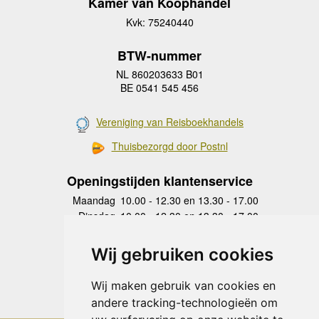
Kamer van Koophandel
Kvk: 75240440
BTW-nummer
NL 860203633 B01
BE 0541 545 456
Vereniging van Reisboekhandels
Thuisbezorgd door Postnl
Openingstijden klantenservice
Maandag
10.00 - 12.30 en 13.30 - 17.00
Dinsdag
10.00 - 12.30 en 13.30 - 17.00
Woensdag
10.00 - 12.30 en 13.30 - 17.00
Donderdag
10.00 - 12.30 en 13.30 - 17.00
Wij gebruiken cookies
Vrijdag
10.00 - 12.30 en 13.30 - 17.00
Zaterdag
gesloten
Wij maken gebruik van cookies en
Zondag
gesloten
andere tracking-technologieën om