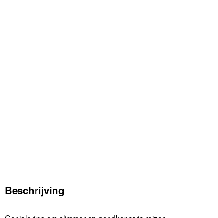
Beschrijving
Geniale tips om slimmer en goedkoper te reizen