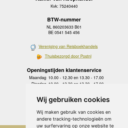
Kvk: 75240440
BTW-nummer
NL 860203633 B01
BE 0541 545 456
Vereniging van Reisboekhandels
Thuisbezorgd door Postnl
Openingstijden klantenservice
Maandag
10.00 - 12.30 en 13.30 - 17.00
Dinsdag
10.00 - 12.30 en 13.30 - 17.00
Woensdag
10.00 - 12.30 en 13.30 - 17.00
Donderdag
10.00 - 12.30 en 13.30 - 17.00
Wij gebruiken cookies
Vrijdag
10.00 - 12.30 en 13.30 - 17.00
Zaterdag
gesloten
Wij maken gebruik van cookies en
Zondag
gesloten
andere tracking-technologieën om
uw surfervaring op onze website te