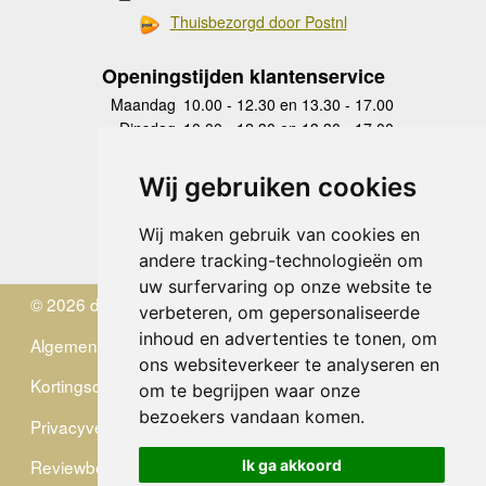
Thuisbezorgd door Postnl
Openingstijden klantenservice
Maandag
10.00 - 12.30 en 13.30 - 17.00
Dinsdag
10.00 - 12.30 en 13.30 - 17.00
Woensdag
10.00 - 12.30 en 13.30 - 17.00
Donderdag
10.00 - 12.30 en 13.30 - 17.00
Wij gebruiken cookies
Vrijdag
10.00 - 12.30 en 13.30 - 17.00
Zaterdag
gesloten
Wij maken gebruik van cookies en
Zondag
gesloten
andere tracking-technologieën om
uw surfervaring op onze website te
© 2026 de Zwerver
verbeteren, om gepersonaliseerde
inhoud en advertenties te tonen, om
Algemene Voorwaarden
ons websiteverkeer te analyseren en
Kortingscode
om te begrijpen waar onze
bezoekers vandaan komen.
Privacyverklaring
Reviewbeleid
Ik ga akkoord