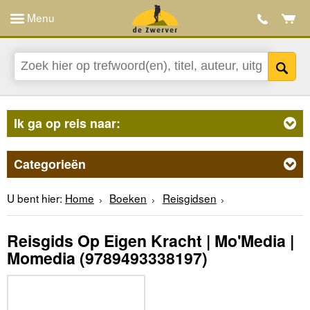
Menu
Ik ga op reis naar:
Categorieën
U bent hier:
Home
Boeken
Reisgidsen
Reisgids Op Eigen Kracht | Mo'Media |
Momedia
(9789493338197)