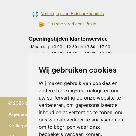
Vereniging van Reisboekhandels
Thuisbezorgd door Postnl
Openingstijden klantenservice
Maandag
10.00 - 12.30 en 13.30 - 17.00
Dinsdag
10.00 - 12.30 en 13.30 - 17.00
Woensdag
10.00 - 12.30 en 13.30 - 17.00
Donderdag
10.00 - 12.30 en 13.30 - 17.00
Wij gebruiken cookies
Vrijdag
10.00 - 12.30 en 13.30 - 17.00
Zaterdag
gesloten
Wij maken gebruik van cookies en
Zondag
gesloten
andere tracking-technologieën om
uw surfervaring op onze website te
© 2026 de Zwerver
verbeteren, om gepersonaliseerde
inhoud en advertenties te tonen, om
Algemene Voorwaarden
ons websiteverkeer te analyseren en
Kortingscode
om te begrijpen waar onze
bezoekers vandaan komen.