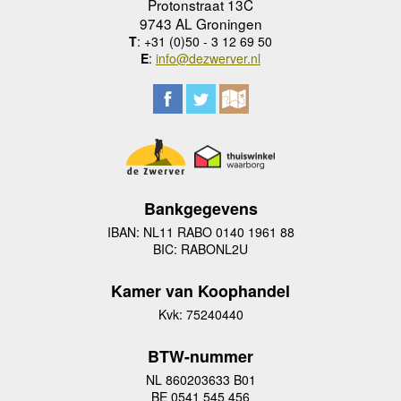
Protonstraat 13C
9743 AL Groningen
T
: +31 (0)50 - 3 12 69 50
E
:
info@dezwerver.nl
Bankgegevens
IBAN: NL11 RABO 0140 1961 88
BIC: RABONL2U
Kamer van Koophandel
Kvk: 75240440
BTW-nummer
NL 860203633 B01
BE 0541 545 456