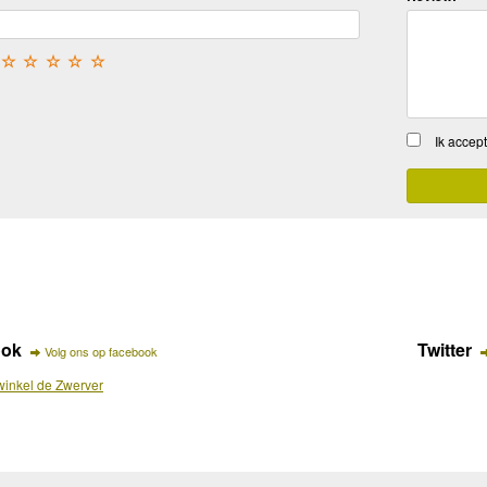
☆
☆
☆
☆
☆
Ik accep
ook
Twitter
Volg ons op facebook
inkel de Zwerver