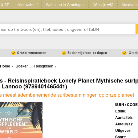
L & BE
Nieuwsbrief
Webshop in Groningen
Wie zijn wij?
Vacature
Gratis retourneren
Bedenktijd van 14 dagen
Gratis
Home
Boeken
Reisgidsen
s - Reisinspiratieboek Lonely Planet Mythische surf
| Lannoo
(9789401465441)
e meest adembenemende surfbestemmingen op onze planeet
ISBN / CODE
Editie:
Aantal blz.:
Auteur(s):
Uitgever:
Soort: