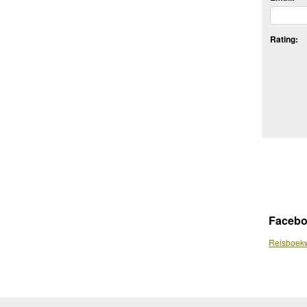
Rating:
Faceb
Reisboekw