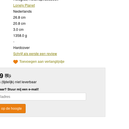
Lonely Planet
Nederlands
26.8 cm
20.8 cm
3.0 cm
1358.0 g
-
Hardcover
Schrijf als eerste een review
Toevoegen aan verlanglijstje
99
s (tijdelijk) niet leverbaar
aar? Stuur mij een e-mail!
 op de hoogte