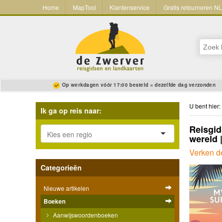
Home
MapTool
Klantenservice
Gratis retourneren N
Op werkdagen vóór 17:00 besteld = dezelfde dag verzonden
U bent hier:
Ik ga op reis naar:
Reisgid
wereld 
Verken d
Categorieën
Nieuwe artikelen
Boeken
Aanwijswoordenboeken