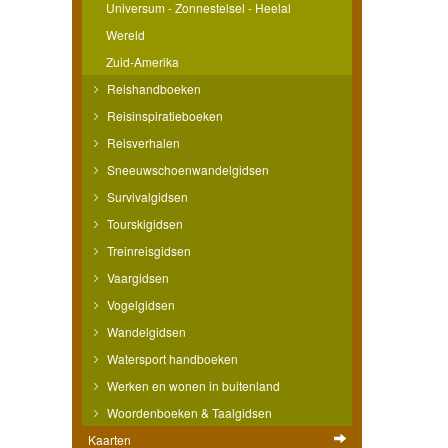
Universum - Zonnestelsel - Heelal
Wereld
Zuid-Amerika
Reishandboeken
Reisinspiratieboeken
Reisverhalen
Sneeuwschoenwandelgidsen
Survivalgidsen
Tourskigidsen
Treinreisgidsen
Vaargidsen
Vogelgidsen
Wandelgidsen
Watersport handboeken
Werken en wonen in buitenland
Woordenboeken & Taalgidsen
Kaarten