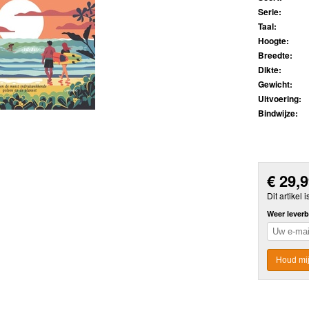
Serie:
Taal:
Hoogte:
Breedte:
Dikte:
Gewicht:
Uitvoering:
Bindwijze:
€
29,
Dit artikel i
Weer leverb
Houd mij