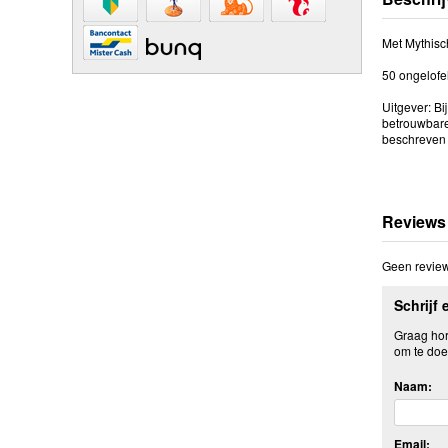
Met Mythisch
50 ongelofel
Uitgever: Bi
betrouwbare
beschreven 
Reviews
Geen review
Schrijf 
Graag hore
om te doe
Naam:
Email: