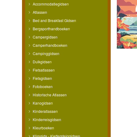
Accommodatiegidsen
Atlassen
Bed and Breakfast Gidsen
Bergsporthandboeken
Campergidsen
Camperhandboeken
Campinggidsen
Duikgidsen
Fietsatlassen
Fietsgidsen
Fotoboeken
Historische Atlassen
Kanogidsen
Kinderatlassen
Kinderreisgidsen
Kleurboeken
Klimgids - Klettersteiggidsen