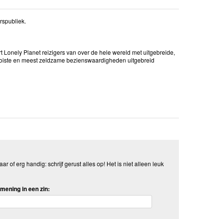
rspubliek.
t Lonely Planet reizigers van over de hele wereld met uitgebreide,
mooiste en meest zeldzame bezienswaardigheden uitgebreid
aar of erg handig: schrijf gerust alles op! Het is niet alleen leuk
mening in een zin: