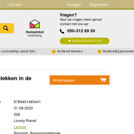
s
Contact
Inloggen
Registreren
Vragen?
Voor uw vragen neem gerust
contact met ons op!
050-312 69 50
NEEM CONTACT OP
 verzending vanaf €50,-
Achteraf betalen
Deskundig persone
plekken in de
Winkelwagen
Geen items in winkelwagen
Ga naar winkelwagen
:
9789401465441
31-08-2020
328
Lonely Planet
Lannoo
Reisgids, Reisinspiratieboek