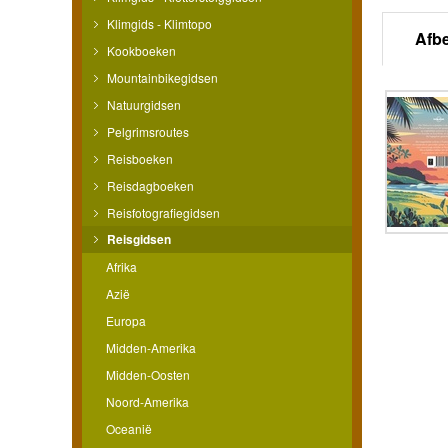
Klimgids - Klimtopo
Afb
Kookboeken
Mountainbikegidsen
Natuurgidsen
Pelgrimsroutes
Reisboeken
Reisdagboeken
Reisfotografiegidsen
Reisgidsen
Afrika
Azië
Europa
Midden-Amerika
Midden-Oosten
Noord-Amerika
Oceanië