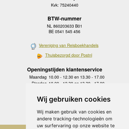
Kvk: 75240440
BTW-nummer
NL 860203633 B01
BE 0541 545 456
Vereniging van Reisboekhandels
Thuisbezorgd door Postnl
Openingstijden klantenservice
Maandag
10.00 - 12.30 en 13.30 - 17.00
Dinsdag
10.00 - 12.30 en 13.30 - 17.00
Woensdag
10.00 - 12.30 en 13.30 - 17.00
Donderdag
10.00 - 12.30 en 13.30 - 17.00
Wij gebruiken cookies
Vrijdag
10.00 - 12.30 en 13.30 - 17.00
Zaterdag
gesloten
Wij maken gebruik van cookies en
Zondag
gesloten
andere tracking-technologieën om
uw surfervaring op onze website te