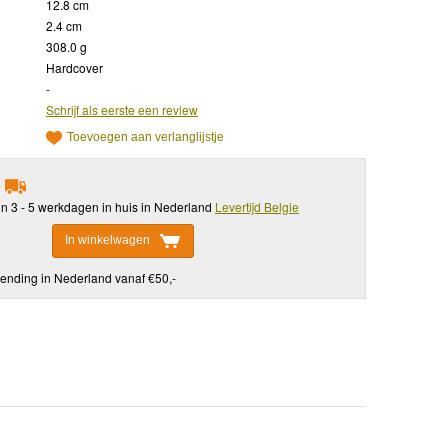
12.8 cm
2.4 cm
308.0 g
Hardcover
-
Schrijf als eerste een review
Toevoegen aan verlanglijstje
in 3 - 5 werkdagen in huis in Nederland
Levertijd Belgie
In winkelwagen
ending in Nederland vanaf €50,-