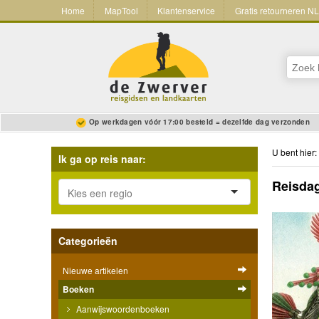
Home
MapTool
Klantenservice
Gratis retourneren N
Op werkdagen vóór 17:00 besteld = dezelfde dag verzonden
U bent hier:
Ik ga op reis naar:
Reisdag
Categorieën
Nieuwe artikelen
Boeken
Aanwijswoordenboeken