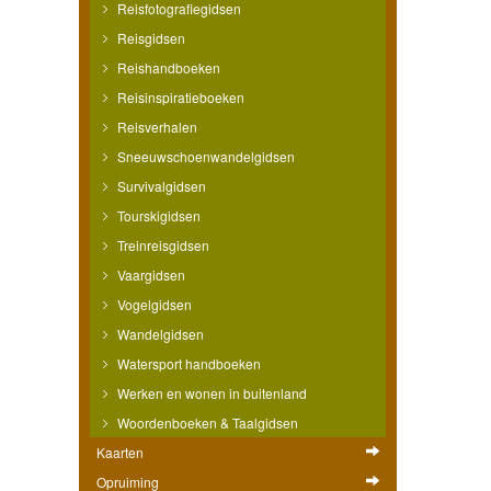
Reisfotografiegidsen
Reisgidsen
Reishandboeken
Reisinspiratieboeken
Reisverhalen
Sneeuwschoenwandelgidsen
Survivalgidsen
Tourskigidsen
Treinreisgidsen
Vaargidsen
Vogelgidsen
Wandelgidsen
Watersport handboeken
Werken en wonen in buitenland
Woordenboeken & Taalgidsen
Kaarten
Opruiming