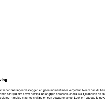
ving
vakantieherinneringen vastleggen en geen moment meer vergeten? Neem dan dit hand
nde schrijfruimte bevat het tips, belangrijke adressen, checklists, tijdtabellen en k
ek met handige magneetsluiting en een bewaarenvelop. Leuk om cadeau te geven