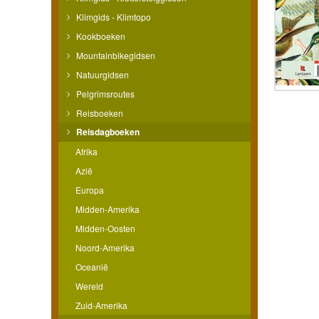
Klimgids - Klimtopo
Kookboeken
Mountainbikegidsen
Natuurgidsen
Pelgrimsroutes
Reisboeken
Reisdagboeken
Afrika
Azië
Europa
Midden-Amerika
Midden-Oosten
Noord-Amerika
Oceanië
Wereld
Zuid-Amerika