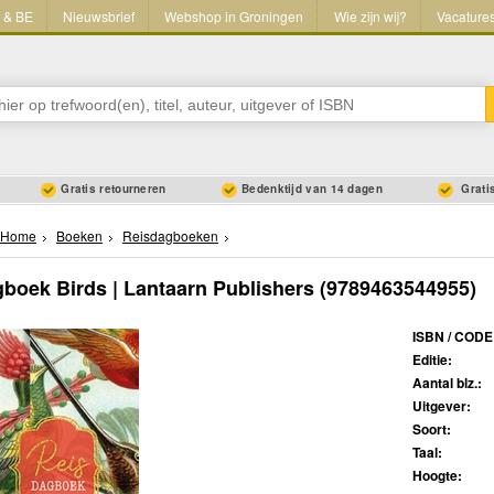
L & BE
Nieuwsbrief
Webshop in Groningen
Wie zijn wij?
Vacature
Gratis retourneren
Bedenktijd van 14 dagen
Gratis
Home
Boeken
Reisdagboeken
boek Birds | Lantaarn Publishers
(9789463544955)
ISBN / CODE
Editie:
Aantal blz.:
Uitgever:
Soort:
Taal:
Hoogte: