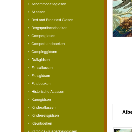
Accommodatiegidsen
Atlassen
Bed and Breakfast Gidsen
Bergsporthandboeken
Campergidsen
Camperhandboeken
Campinggidsen
Duikgidsen
Fietsatlassen
Fietsgidsen
Fotoboeken
Historische Atlassen
Kanogidsen
Kinderatlassen
Afb
Kinderreisgidsen
Kleurboeken
Klimgids - Klettersteiggidsen