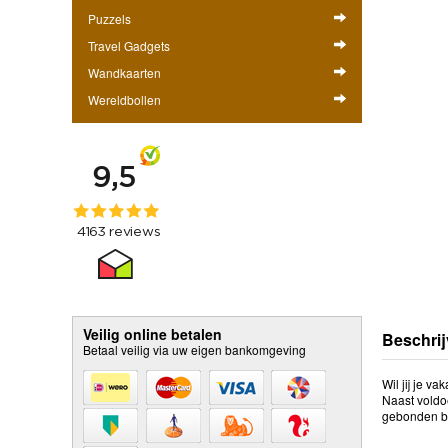
Puzzels
Travel Gadgets
Wandkaarten
Wereldbollen
Veilig online betalen
Beschrij
Betaal veilig via uw eigen bankomgeving
Wil jij je 
Naast voldoe
gebonden bo