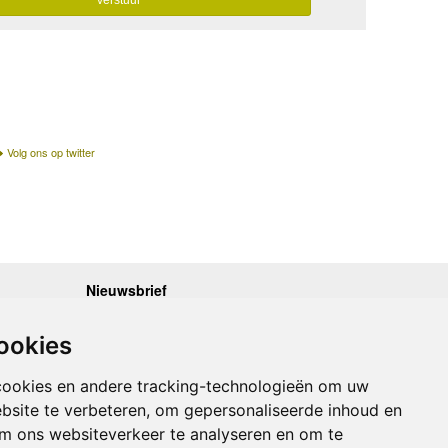
Volg ons op twitter
Nieuwsbrief
.30 - 17.00
Op de hoogte blijven van nieuwe reisgidsen,
travelgadgets en kaarten? Geef u op voor onze
.30 - 17.00
ookies
nieuwsbrief. U ontvangt de nieuwsbrief 1x per maand.
.30 - 17.00
.30 - 17.00
Bekijk hier onze laatste nieuwsbrief:
.30 - 17.00
cookies en andere tracking-technologieën om uw
Onze laatste Nieuwsbrief
bsite te verbeteren, om gepersonaliseerde inhoud en
om ons websiteverkeer te analyseren en om te
Inschrijven