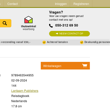
s
Contact
Inloggen
Registreren
Vragen?
Voor uw vragen neem gerust
contact met ons op!
050-312 69 50
NEEM CONTACT OP
 verzending vanaf €50,-
Achteraf betalen
Deskundig persone
Winkelwagen
Geen items in winkelwagen
:
9789463544955
Ga naar winkelwagen
02-09-2024
144
Lantaarn Publishers
Reisdagboek
Nederlands
17.8 cm