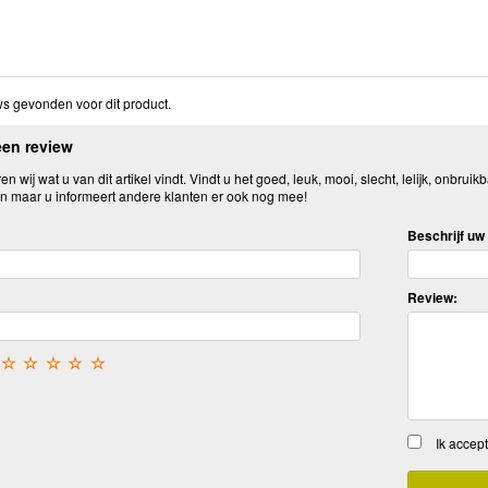
s gevonden voor dit product.
een review
n wij wat u van dit artikel vindt. Vindt u het goed, leuk, mooi, slecht, lelijk, onbruikb
n maar u informeert andere klanten er ook nog mee!
Beschrijf uw 
Review:
☆
☆
☆
☆
☆
Ik accep