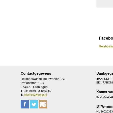
Faceb
Reisboekw
Contactgegevens
Bankgeg
Reisboekwinkel de Zwerver B.V.
IBAN: NL11 
BIC: RABON
Protonstraat 13C
9743 AL Groningen
: +31 (0)50 - 3 12 69 50
T
Kamer va
:
info@dezwerver.nl
E
Kvk: 752404
BTW-num
NL 86020363