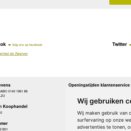
ook
Twitter
Volg ons op facebook
inkel de Zwerver
evens
Openingstijden klantenservice
RABO 0140 1961 88
Maandag
10.00 - 12.30 en 13
L2U
Dinsdag
10.00 - 12.30 en 13
Wij gebruiken c
Woensdag
10.00 - 12.30 en 13
n Koophandel
Donderdag
10.00 - 12.30 en 13
Vrijdag
10.00 - 12.30 en 13
40
Wij maken gebruik van 
Zaterdag
gesloten
surfervaring op onze we
Zondag
gesloten
mer
advertenties te tonen, 
3 B01