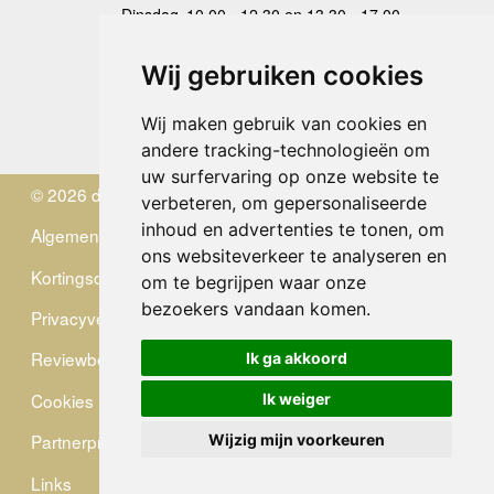
Dinsdag
10.00 - 12.30 en 13.30 - 17.00
Woensdag
10.00 - 12.30 en 13.30 - 17.00
Donderdag
10.00 - 12.30 en 13.30 - 17.00
Wij gebruiken cookies
Vrijdag
10.00 - 12.30 en 13.30 - 17.00
Zaterdag
gesloten
Wij maken gebruik van cookies en
Zondag
gesloten
andere tracking-technologieën om
uw surfervaring op onze website te
© 2026 de Zwerver
verbeteren, om gepersonaliseerde
inhoud en advertenties te tonen, om
Algemene Voorwaarden
ons websiteverkeer te analyseren en
Kortingscode
om te begrijpen waar onze
bezoekers vandaan komen.
Privacyverklaring
Reviewbeleid
Ik ga akkoord
Cookies
Ik weiger
Partnerprogramma
Wijzig mijn voorkeuren
Links