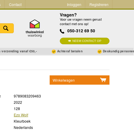
s
Contact
Inloggen
Registreren
Vragen?
Voor uw vragen neem gerust
contact met ons op!
050-312 69 50
NEEM CONTACT OP
 verzending vanaf €50,-
Achteraf betalen
Deskundig persone
Winkelwagen
Geen items in winkelwagen
:
9789083209463
Ga naar winkelwagen
2022
128
Ezo Wolf
Kleurboek
Nederlands
-