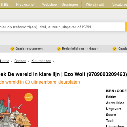
L & BE
Nieuwsbrief
Webshop in Groningen
Wie zijn wij?
Vacature
Gratis retourneren
Bedenktijd van 14 dagen
Gratis
Home
Boeken
Kleurboeken
ek De wereld in klare lijn | Ezo Wolf
(9789083209463)
de wereld in 80 uitneembare kleurplaten
ISBN / CODE
Editie:
Aantal blz.:
Uitgever:
Soort:
Taal:
Uitvoering: