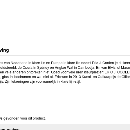
ving
s van Nederland in klare lijn en Europa in klare lijn neemt Eric J. Coolen je dit k
jheidsbeeld, de Opera in Sydney en Angkor Wat in Cambodja. En van Elvis tot Marad
 en vele anderen ontbreken niet. Goed voor vele uren kleurplezier! ERIC J. COOL
 glas-in-loodramen en wat niet al. Eric won in 2013 Kunst- en Cultuurprijs de Olif
js. Zijn tekeningen zijn voornamelijk in klare lijn-stijl.
s gevonden voor dit product.
een review