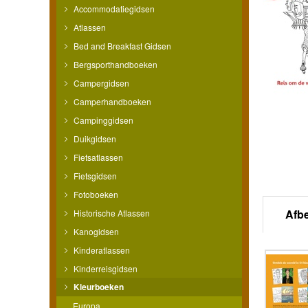
Accommodatiegidsen
Atlassen
Bed and Breakfast Gidsen
Bergsporthandboeken
Campergidsen
Camperhandboeken
Campinggidsen
Duikgidsen
Fietsatlassen
Fietsgidsen
Fotoboeken
Afb
Historische Atlassen
Kanogidsen
Kinderatlassen
Kinderreisgidsen
Kleurboeken
Europa