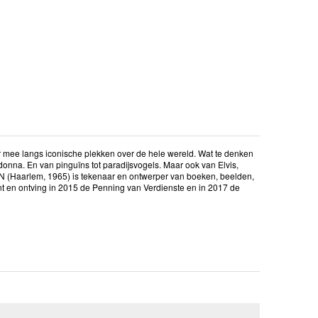
eer mee langs iconische plekken over de hele wereld. Wat te denken
onna. En van pinguïns tot paradijsvogels. Maar ook van Elvis,
EN (Haarlem, 1965) is tekenaar en ontwerper van boeken, beelden,
ant en ontving in 2015 de Penning van Verdienste en in 2017 de