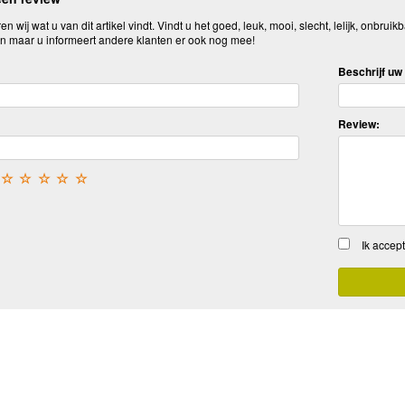
n wij wat u van dit artikel vindt. Vindt u het goed, leuk, mooi, slecht, lelijk, onbruikb
n maar u informeert andere klanten er ook nog mee!
Beschrijf uw 
Review:
☆
☆
☆
☆
☆
Ik accep