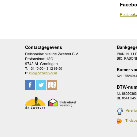
Faceb
Reisboekw
Contactgegevens
Bankgeg
Reisboekwinkel de Zwerver B.V.
IBAN: NL11 
BIC: RABON
Protonstraat 13C
9743 AL Groningen
: +31 (0)50 - 3 12 69 50
T
Kamer va
:
info@dezwerver.nl
E
Kvk: 752404
BTW-num
NL 86020363
BE 0541 545
Verenig
Thuisbe