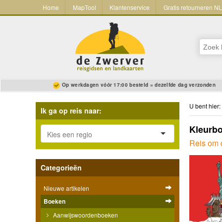
Home
MapTool
Klantenservice
Gratis retourneren N
Op werkdagen vóór 17:00 besteld = dezelfde dag verzonden
U bent hier:
Ik ga op reis naar:
Kleurbo
Reis om 
Categorieën
Nieuwe artikelen
Boeken
Aanwijswoordenboeken