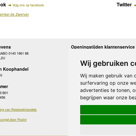
ook
Twitter
Volg ons op facebook
inkel de Zwerver
evens
Openingstijden klantenservice
RABO 0140 1961 88
Maandag
10.00 - 12.30 en 13
L2U
Dinsdag
10.00 - 12.30 en 13
Wij gebruiken c
Woensdag
10.00 - 12.30 en 13
n Koophandel
Donderdag
10.00 - 12.30 en 13
Vrijdag
10.00 - 12.30 en 13
Wij maken gebruik van 
40
Zaterdag
gesloten
surfervaring op onze we
Zondag
gesloten
mer
advertenties te tonen, 
3 B01
begrijpen waar onze be
 456
ing van Reisboekhandels
zorgd door Postnl