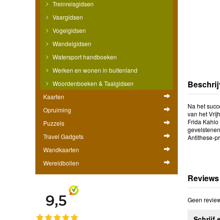
Treinreisgidsen
Vaargidsen
Vogelgidsen
Wandelgidsen
Watersport handboeken
Werken en wonen in buitenland
Beschrij
Woordenboeken & Taalgidsen
Kaarten
Na het succe
Opruiming
van het Vri
Frida Kahlo
Puzzels
gevelstenen,
Travel Gadgets
Antithese-pri
Wandkaarten
Wereldbollen
Reviews
Geen review
Schrijf 