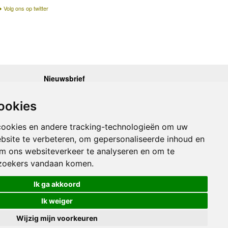
Volg ons op twitter
Nieuwsbrief
.30 - 17.00
Op de hoogte blijven van nieuwe reisgidsen,
travelgadgets en kaarten? Geef u op voor onze
.30 - 17.00
ookies
nieuwsbrief. U ontvangt de nieuwsbrief 1x per maand.
.30 - 17.00
.30 - 17.00
Bekijk hier onze laatste nieuwsbrief:
.30 - 17.00
cookies en andere tracking-technologieën om uw
Onze laatste Nieuwsbrief
bsite te verbeteren, om gepersonaliseerde inhoud en
om ons websiteverkeer te analyseren en om te
Inschrijven
zoekers vandaan komen.
Ik ga akkoord
Ik weiger
Wijzig mijn voorkeuren