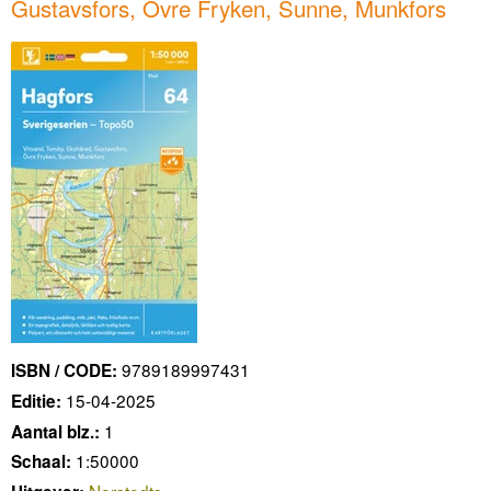
Gustavsfors, Övre Fryken, Sunne, Munkfors
9789189997431
ISBN / CODE:
15-04-2025
Editie:
1
Aantal blz.:
1:50000
Schaal: