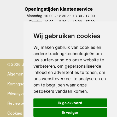
Openingstijden klantenservice
Maandag
10.00 - 12.30 en 13.30 - 17.00
Dinsdag
10.00 - 12.30 en 13.30 - 17.00
Woensdag
10.00 - 12.30 en 13.30 - 17.00
Donderdag
10.00 - 12.30 en 13.30 - 17.00
Wij gebruiken cookies
Vrijdag
10.00 - 12.30 en 13.30 - 17.00
Zaterdag
gesloten
Wij maken gebruik van cookies en
Zondag
gesloten
andere tracking-technologieën om
uw surfervaring op onze website te
© 2026 de Zwerver
verbeteren, om gepersonaliseerde
inhoud en advertenties te tonen, om
Algemene Voorwaarden
ons websiteverkeer te analyseren en
Kortingscode
om te begrijpen waar onze
bezoekers vandaan komen.
Privacyverklaring
Reviewbeleid
Ik ga akkoord
Cookies
Ik weiger