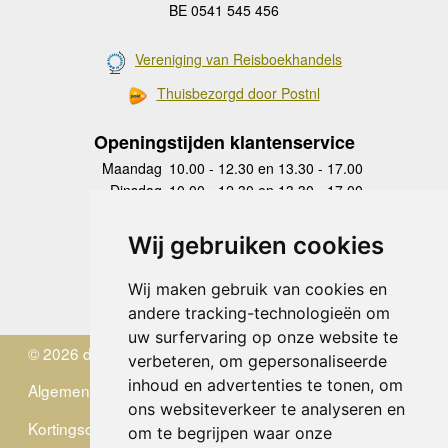
BE 0541 545 456
Vereniging van Reisboekhandels
Thuisbezorgd door Postnl
Openingstijden klantenservice
Maandag
10.00 - 12.30 en 13.30 - 17.00
Dinsdag
10.00 - 12.30 en 13.30 - 17.00
Woensdag
10.00 - 12.30 en 13.30 - 17.00
Donderdag
10.00 - 12.30 en 13.30 - 17.00
Wij gebruiken cookies
Vrijdag
10.00 - 12.30 en 13.30 - 17.00
Zaterdag
gesloten
Wij maken gebruik van cookies en
Zondag
gesloten
andere tracking-technologieën om
uw surfervaring op onze website te
© 2026 de Zwerver
verbeteren, om gepersonaliseerde
inhoud en advertenties te tonen, om
Algemene Voorwaarden
ons websiteverkeer te analyseren en
Kortingscode
om te begrijpen waar onze