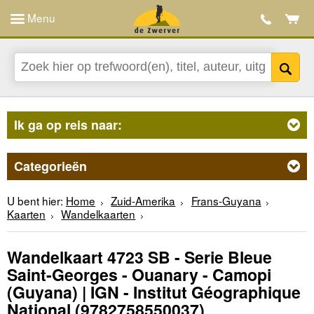
Menu
Ik ga op reis naar:
Categorieën
U bent hier:
Home
Zuid-Amerika
Frans-Guyana
Kaarten
Wandelkaarten
Wandelkaart 4723 SB - Serie Bleue
Saint-Georges - Ouanary - Camopi
(Guyana) | IGN - Institut Géographique
National
(9782758550037)