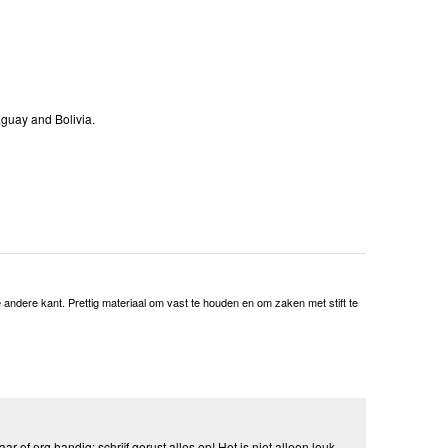
aguay and Bolivia.
 andere kant. Prettig materiaal om vast te houden en om zaken met stift te
aar of erg handig: schrijf gerust alles op! Het is niet alleen leuk