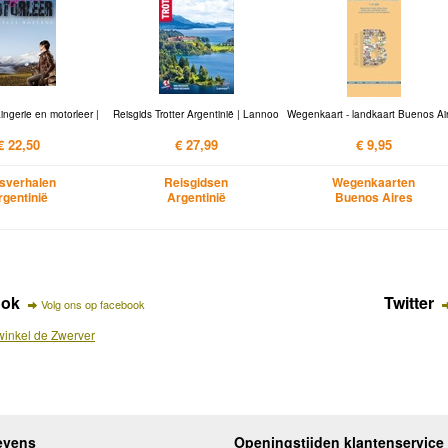
ingerie en motorleer |
Reisgids Trotter Argentinië | Lannoo
Wegenkaart - landkaart Buenos Ai
€ 22,50
€ 27,99
€ 9,95
sverhalen
Reisgidsen
Wegenkaarten
rgentinië
Argentinië
Buenos Aires
ook
Twitter
Volg ons op facebook
inkel de Zwerver
evens
Openingstijden klantenservice