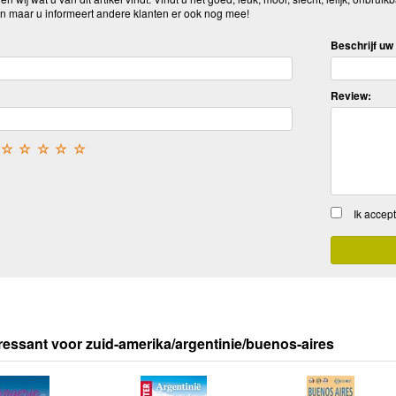
n maar u informeert andere klanten er ook nog mee!
Beschrijf uw 
Review:
☆
☆
☆
☆
☆
Ik accep
ressant voor zuid-amerika/argentinie/buenos-aires