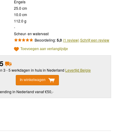
Engels
25.0 cm
10.0 cm
112.0 g
-
Scheur- en watervast
Beoordeling:
5,0
(1 review)
Schrijf een review
Toevoegen aan verlanglijstje
95
in 3 - 5 werkdagen in huis in Nederland
Levertijd Belgie
In winkelwagen
ending in Nederland vanaf €50,-