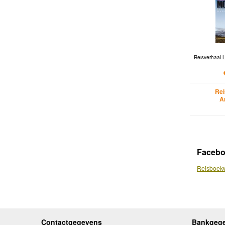
Reisverhaal L
Rei
A
Faceb
Reisboekw
Contactgegevens
Bankgeg