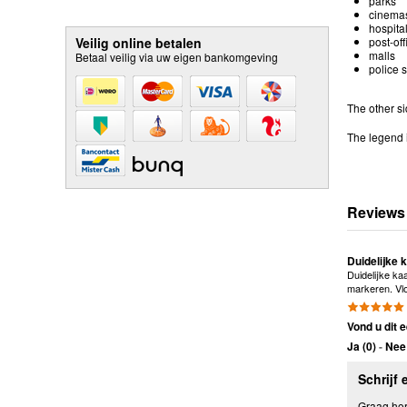
parks
cinema
hospital
Veilig online betalen
post-off
malls
Betaal veilig via uw eigen bankomgeving
police s
The other s
The legend i
Reviews
Duidelijke 
Duidelijke ka
markeren. Vlo
Vond u dit e
Ja (
0
)
-
Nee 
Schrijf 
Graag hore