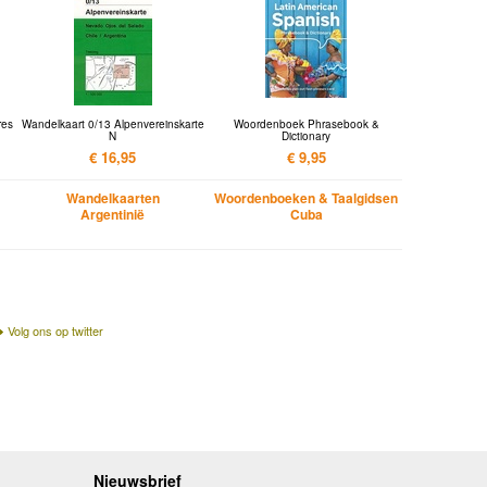
res
Wandelkaart 0/13 Alpenvereinskarte
Woordenboek Phrasebook &
N
Dictionary
€ 16,95
€ 9,95
Wandelkaarten
Woordenboeken & Taalgidsen
Argentinië
Cuba
Volg ons op twitter
Nieuwsbrief