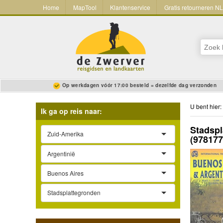
Home
MapTool
Klantenservice
Gratis retourneren N
Op werkdagen vóór 17:00 besteld = dezelfde dag verzonden
U bent hier:
Ik ga op reis naar:
Stadspl
Zuid-Amerika
(97817
Argentinië
Buenos Aires
Stadsplattegronden