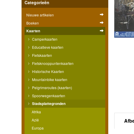
Categorieën
Nieuwe artikelen
Boeken
Kaarten
Camperkaarten
Educatieve kaarten
Fietskaarten
Fietsknooppuntenkaarten
Historische Kaarten
Mountainbike kaarten
Pelgrimsroutes (kaarten)
Spoorwegenkaarten
Stadsplattegronden
Afrika
Azië
Afb
Europa