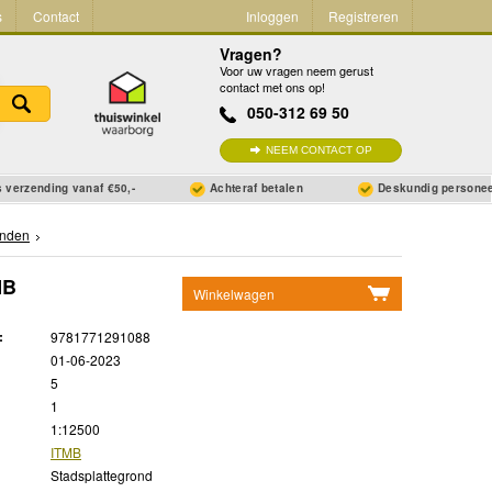
s
Contact
Inloggen
Registreren
Vragen?
Voor uw vragen neem gerust
contact met ons op!
050-312 69 50
NEEM CONTACT OP
 verzending vanaf €50,-
Achteraf betalen
Deskundig persone
onden
MB
Winkelwagen
Geen items in winkelwagen
:
9781771291088
Ga naar winkelwagen
01-06-2023
5
1
1:12500
ITMB
Stadsplattegrond