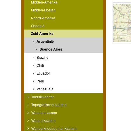
Midden-Amerika
Midden-Oosten
Noord-Amerika
Oceanië
Zuid-Amerika
Argentinië
Buenos Aires
Brazilië
Chili
Ecuador
Peru
Venezuela
Toerskikaarten
Topografische kaarten
Wandelatlassen
Wandelkaarten
Wandelknooppuntenkaarten