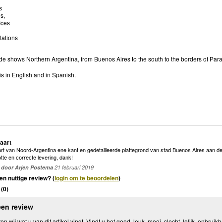
s
s,
ices
tations
ide shows Northern Argentina, from Buenos Aires to the south to the borders of Par
s in English and in Spanish.
kaart
art van Noord-Argentina ene kant en gedetailleerde plattegrond van stad Buenos Aires aan de
tte en correcte levering, dank!
door Arjen Postema
21 februari 2019
en nuttige review? (
login om te beoordelen
)
(
0
)
een review
n wij wat u van dit artikel vindt. Vindt u het goed, leuk, mooi, slecht, lelijk, onbruikb