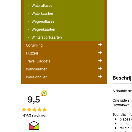
Wateratlassen
Waterkaarten
Wegenatlassen
Wegenkaarten
Wintersportkaarten
Opruiming
Puzzels
Travel Gadgets
Wandkaarten
Wereldbollen
Beschrij
A double-si
One side sh
Downtown Bue
Touristic in
places o
museu
religio