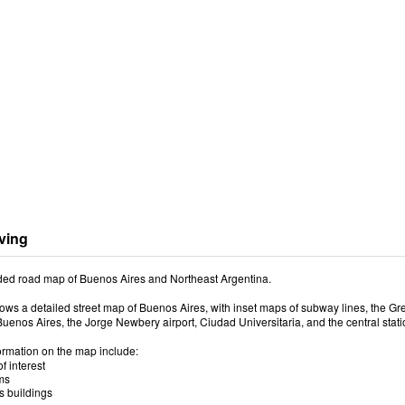
ving
ded road map of Buenos Aires and Northeast Argentina.
ows a detailed street map of Buenos Aires, with inset maps of subway lines, the G
nos Aires, the Jorge Newbery airport, Ciudad Universitaria, and the central stati
formation on the map include:
f interest
ms
us buildings