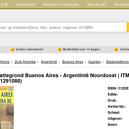
L & BE
Nieuwsbrief
Webshop in Groningen
Wie zijn wij?
Vacature
Gratis retourneren
Bedenktijd van 14 dagen
Gratis
Home
Zuid-Amerika
Argentinië
Buenos Aires
Kaarten
Stadsplattegr
attegrond Buenos Aires - Argentinië Noordoost | IT
71291088)
ISBN / CODE
Editie:
Druk:
Aantal blz.:
Schaal:
Uitgever:
Soort: